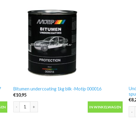
Und
7
Bitumen undercoating 1kg blik -Motip 000016
spu
€
10,95
€
8,
 aantal
Bitumen undercoating 1kg blik -Motip 000016 aantal
GEN
IN WINKELWAGEN
Und