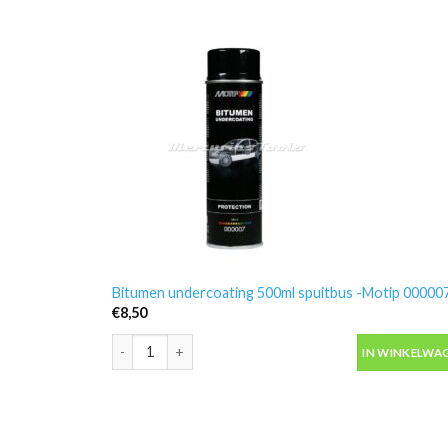
Bitumen undercoating 500ml spuitbus -Motip 00000
€
8,50
Bitumen undercoating 500ml spuitbus -Motip 000007
IN WINKELWA