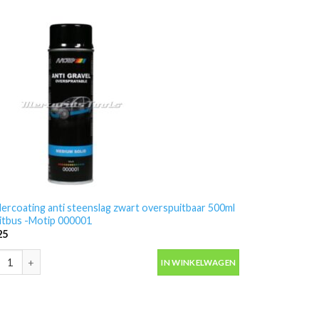
ercoating anti steenslag zwart overspuitbaar 500ml
itbus -Motip 000001
25
ercoating anti steenslag zwart overspuitbaar 500ml spuitbus -Motip 0
IN WINKELWAGEN