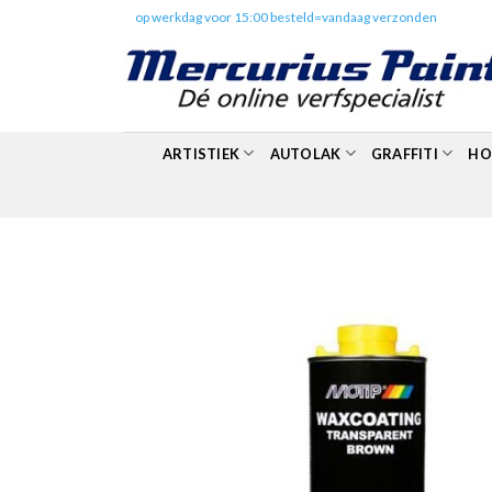
Skip
✔️
op werkdag voor 15:00 besteld=vandaag verzonden
to
content
ARTISTIEK
AUTOLAK
GRAFFITI
HO