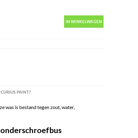
 1ltr -Motip 000130 aantal
IN WINKELWAGEN
URIUS PAINT?
 was is bestand tegen zout, water,
r onderschroefbus