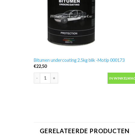
Bitumen undercoating 2.5kg blik -Motip 000173
€
22,50
Bitumen undercoating 2.5kg blik -Motip 000173 aanta
IN WINKELWA
GERELATEERDE PRODUCTEN