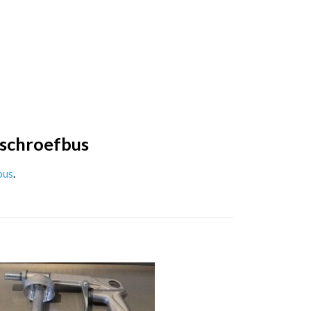
rschroefbus
bus
.