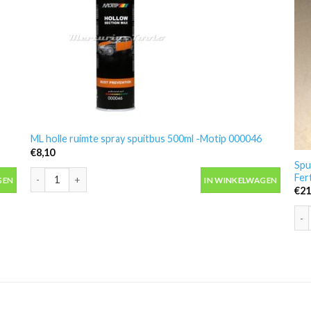
ML holle ruimte spray spuitbus 500ml -Motip 000046
€
8,10
Spu
l
ML holle ruimte spray spuitbus 500ml -Motip 000046 aantal
Fer
GEN
IN WINKELWAGEN
€
21
Spu