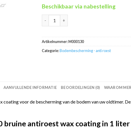
Beschikbaar via nabestelling
Anti roest waxcoating bruin onderschroefbus
Artikelnummer:
M000130
Categorie:
Bodembescherming - anti roest
AANVULLENDE INFORMATIE
BEOORDELINGEN (0)
WAAROM MERC
 coating voor de bescherming van de bodem van uw oldtimer. Deze
ruine antiroest wax coating in 1 lite