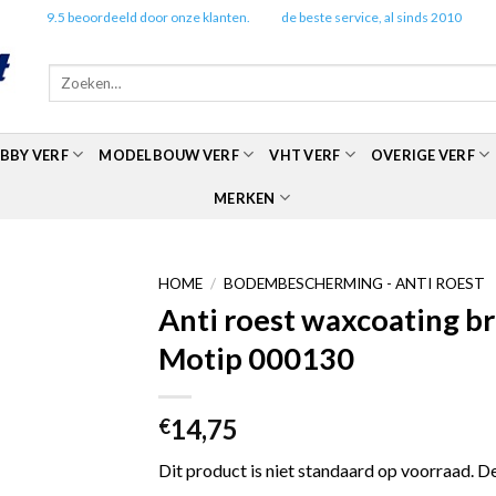
✔️
9.5 beoordeeld door onze klanten.
✔️
de beste service, al sinds 2010
Zoeken
naar:
BBY VERF
MODELBOUW VERF
VHT VERF
OVERIGE VERF
MERKEN
HOME
/
BODEMBESCHERMING - ANTI ROEST
Anti roest waxcoating br
Motip 000130
14,75
€
Dit product is niet standaard op voorraad. D