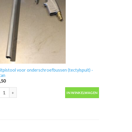
itpistool voor onderschroefbussen (tectylspuit) -
tan
,50
itpistool voor onderschroefbussen (tectylspuit) -Fertan aantal
IN WINKELWAGEN