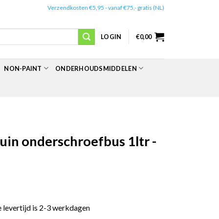
✔️
Verzendkosten €5,95 - vanaf €75,- gratis (NL)
LOGIN
€
0,00
NON-PAINT
ONDERHOUDSMIDDELEN
uin onderschroefbus 1ltr -
e levertijd is 2-3 werkdagen