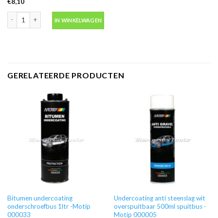
€
8,10
Undercoating anti steenslag grijs overspuitbaar 500ml spuitbus -Motip 0000
IN WINKELWAGEN
GERELATEERDE PRODUCTEN
Bitumen undercoating
Undercoating anti steenslag wit
onderschroefbus 1ltr -Motip
overspuitbaar 500ml spuitbus -
000033
Motip 000005