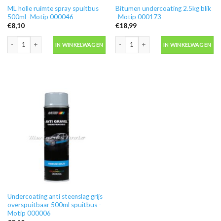
ML holle ruimte spray spuitbus
Bitumen undercoating 2.5kg blik
500ml -Motip 000046
-Motip 000173
€
8,10
€
18,99
ML holle ruimte spray spuitbus 500ml -Motip 000046 aantal
Bitumen undercoating 2.5kg blik -Mot
IN WINKELWAGEN
IN WINKELWAGEN
Undercoating anti steenslag grijs
overspuitbaar 500ml spuitbus -
Motip 000006