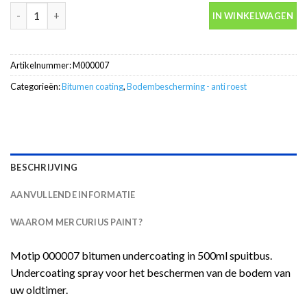
Bitumen undercoating 500ml spuitbus -Motip 000007 aantal
IN WINKELWAGEN
Artikelnummer:
M000007
Categorieën:
Bitumen coating
,
Bodembescherming - anti roest
BESCHRIJVING
AANVULLENDE INFORMATIE
WAAROM MERCURIUS PAINT?
Motip 000007 bitumen undercoating in 500ml spuitbus.
Undercoating spray voor het beschermen van de bodem van
uw oldtimer.