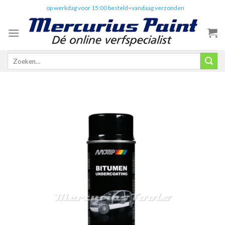
Skip
✔️
op werkdag voor 15:00 besteld=vandaag verzonden
to
content
Zoeken
naar: