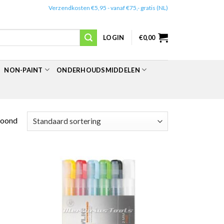
✔️
Verzendkosten €5,95 - vanaf €75,- gratis (NL)
LOGIN
€
0,00
NON-PAINT
ONDERHOUDSMIDDELEN
toond