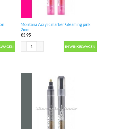
ron
Montana Acrylic marker Gleaming pink
2mm
€
3,95
n Curtain 0.7mm aantal
Montana Acrylic marker Gleaming pink 2mm aantal
ELWAGEN
IN WINKELWAGEN