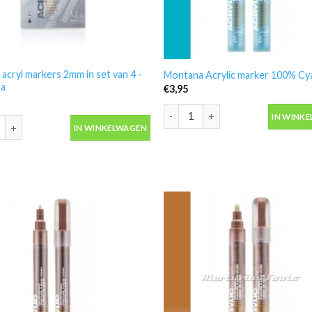
c acryl markers 2mm in set van 4 -
Montana Acrylic marker 100% C
na
€
3,95
Montana Acrylic marker 100% Cya
IN WINK
c acryl markers 2mm in set van 4 -Montana aantal
IN WINKELWAGEN