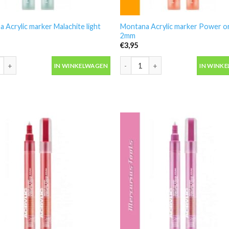
 Acrylic marker Malachite light
Montana Acrylic marker Power o
2mm
€
3,95
 Acrylic marker Malachite light 2mm aantal
Montana Acrylic marker Power or
IN WINKELWAGEN
IN WINK