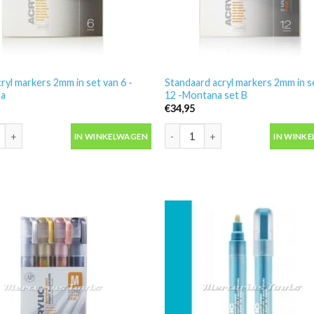
cryl markers 2mm in set van 6 -
Standaard acryl markers 2mm in s
na
12 -Montana set B
€
34,95
cryl markers 2mm in set van 6 -Montana aantal
Standaard acryl markers 2mm in se
IN WINKELWAGEN
IN WINK