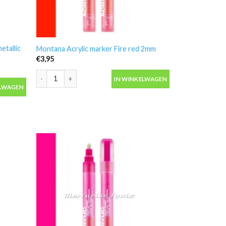
etallic
Montana Acrylic marker Fire red 2mm
€
3,95
Montana Acrylic marker Fire red 2mm aantal
IN WINKELWAGEN
etallic 2mm aantal
ELWAGEN