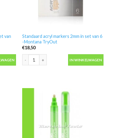
et van
Standaard acryl markers 2mm in set van 6
-Montana TryOut
€
18,50
t van 12 -Montana set B aantal
Standaard acryl markers 2mm in set van 6 -Montana TryOut 
ELWAGEN
IN WINKELWAGEN