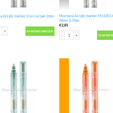
Montana Acrylic marker M1100 O
 Acrylic marker Iron curtain 2mm
Silver 0.7mm
€
2,85
 Acrylic marker Iron curtain 2mm aantal
IN WINKELWAGEN
Montana Acrylic marker M1100 Out
IN WINK