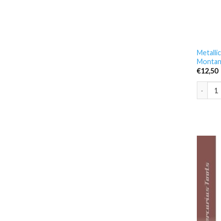
Metalli
Monta
€
12,50
Metalli