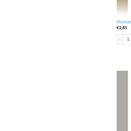
Montana
€
2,85
Montana