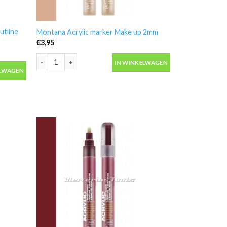
utline
Montana Acrylic marker Make up 2mm
€
3,95
Montana Acrylic marker Make up 2mm aantal
IN WINKELWAGEN
line Silver 0.7mm aantal
ELWAGEN