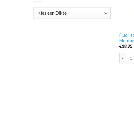
Fluor a
Monta
€
18,95
Fluor a