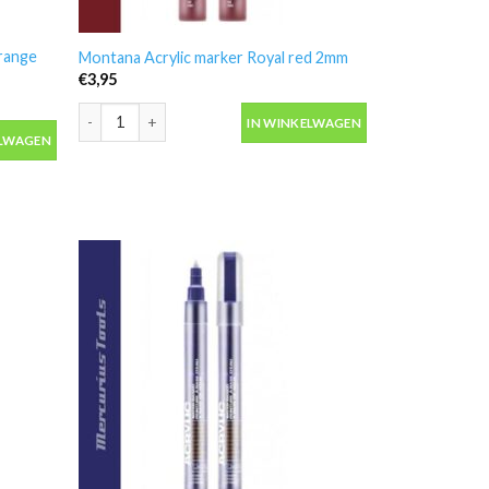
range
Montana Acrylic marker Royal red 2mm
€
3,95
Montana Acrylic marker Royal red 2mm aantal
IN WINKELWAGEN
ange 2mm aantal
ELWAGEN