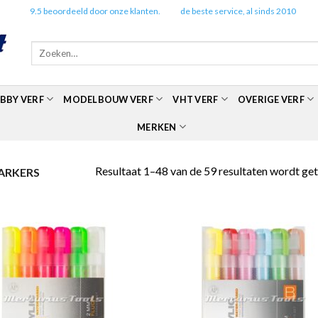
✔️
9.5 beoordeeld door onze klanten.
✔️
de beste service, al sinds 2010
Zoeken
naar:
BBY VERF
MODELBOUW VERF
VHT VERF
OVERIGE VERF
MERKEN
Resultaat 1–48 van de 59 resultaten wordt ge
ARKERS