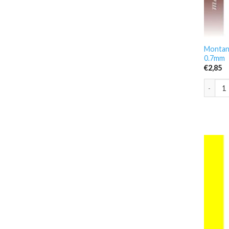
Montan
0.7mm
€
2,85
Montana