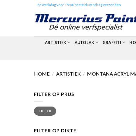
Skip
✔️
op werkdag voor 15:00 besteld=vandaag verzonden
to
content
ARTISTIEK
AUTOLAK
GRAFFITI
HO
HOME
/
ARTISTIEK
/
MONTANA ACRYL M
FILTER OP PRIJS
Min.
Max.
FILTER
prijs
prijs
FILTER OP DIKTE