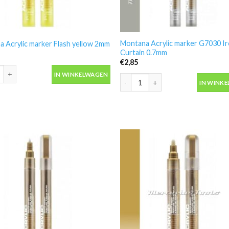
Montana Acrylic marker G7030 I
 Acrylic marker Flash yellow 2mm
Curtain 0.7mm
€
2,85
 Acrylic marker Flash yellow 2mm aantal
IN WINKELWAGEN
Montana Acrylic marker G7030 Iro
IN WINK