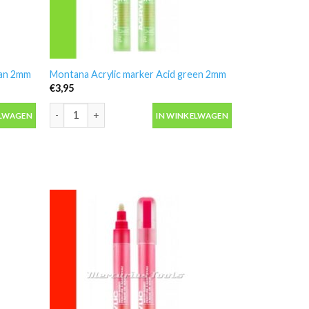
yan 2mm
Montana Acrylic marker Acid green 2mm
€
3,95
n 2mm aantal
Montana Acrylic marker Acid green 2mm aantal
ELWAGEN
IN WINKELWAGEN