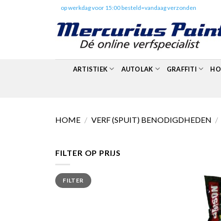
Skip
✔️
op werkdag voor 15:00 besteld=vandaag verzonden
to
content
ARTISTIEK
AUTOLAK
GRAFFITI
HO
HOME
/
VERF (SPUIT) BENODIGDHEDEN
/
FILTER OP PRIJS
Min.
Max.
FILTER
prijs
prijs