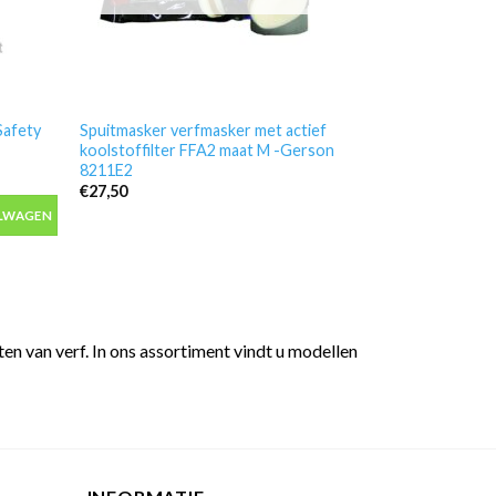
Safety
Spuitmasker verfmasker met actief
koolstoffilter FFA2 maat M -Gerson
8211E2
€
27,50
Safety JOHMS aantal
ELWAGEN
aantal
n van verf. In ons assortiment vindt u modellen