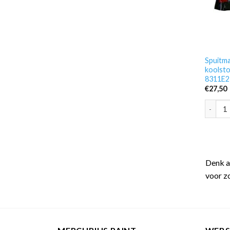
Spuitma
koolsto
8311E2
€
27,50
Spuitma
Denk aa
voor z