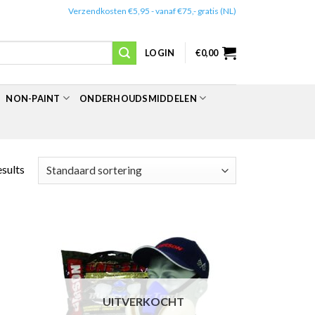
✔️
Verzendkosten €5,95 - vanaf €75,- gratis (NL)
LOGIN
€
0,00
NON-PAINT
ONDERHOUDSMIDDELEN
esults
UITVERKOCHT