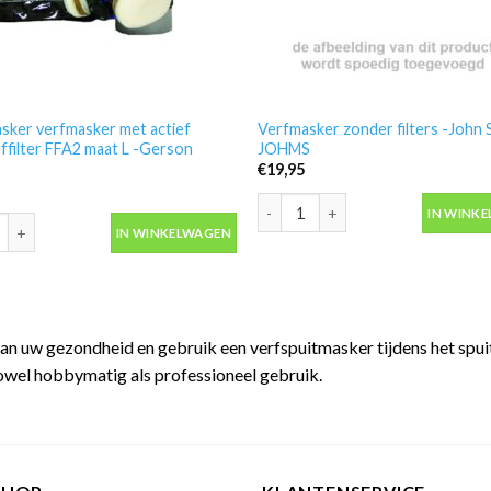
sker verfmasker met actief
Verfmasker zonder filters -John 
ffilter FFA2 maat L -Gerson
JOHMS
€
19,95
Verfmasker zonder filters -John 
IN WINK
sker verfmasker met actief koolstoffilter FFA2 maat L -Gerson 8311E2 
IN WINKELWAGEN
n uw gezondheid en gebruik een verfspuitmasker tijdens het spuite
owel hobbymatig als professioneel gebruik.