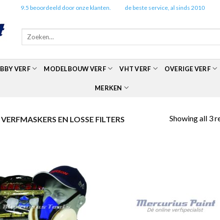
✔️
9.5 beoordeeld door onze klanten.
✔️
de beste service, al sinds 2010
Zoeken
naar:
BBY VERF
MODELBOUW VERF
VHT VERF
OVERIGE VERF
MERKEN
Showing all 3 r
VERFMASKERS EN LOSSE FILTERS