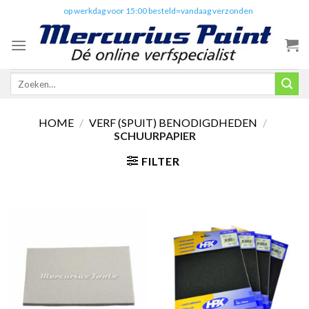
Skip
✔️
op werkdag voor 15:00 besteld=vandaag verzonden
to
content
Zoeken
naar:
HOME
/
VERF (SPUIT) BENODIGDHEDEN
/
SCHUURPAPIER
FILTER