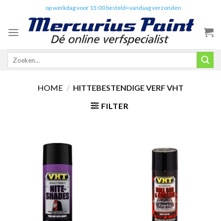
Skip
✔️
op werkdag voor 15:00 besteld=vandaag verzonden
to
content
Zoeken
naar:
HOME
/
HITTEBESTENDIGE VERF VHT
FILTER