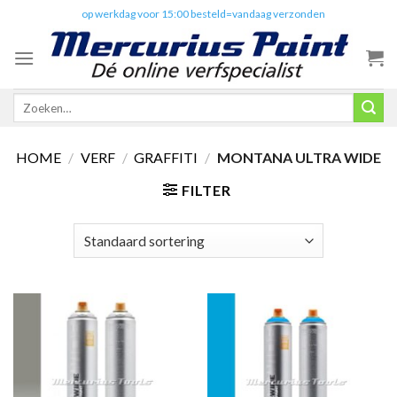
Skip
✔️
op werkdag voor 15:00 besteld=vandaag verzonden
to
content
Zoeken
naar:
HOME
/
VERF
/
GRAFFITI
/
MONTANA ULTRA WIDE
FILTER