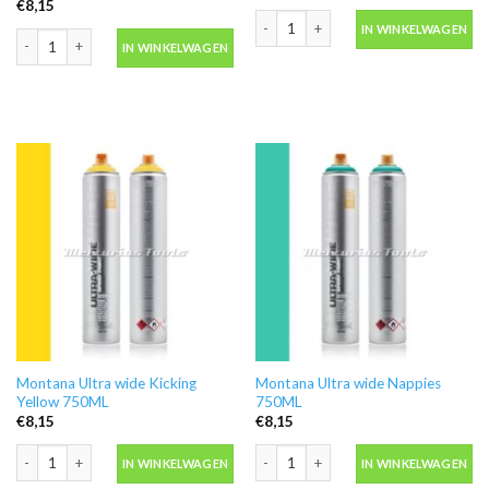
€
8,15
Montana Ultra wide Blue 750ML aanta
IN WINKELWAGEN
Montana Ultra wide zwart 750ML aantal
IN WINKELWAGEN
Montana Ultra wide Kicking
Montana Ultra wide Nappies
Yellow 750ML
750ML
€
8,15
€
8,15
Montana Ultra wide Kicking Yellow 750ML aantal
Montana Ultra wide Nappies 750ML a
IN WINKELWAGEN
IN WINKELWAGEN