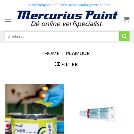
Skip
✔️
op werkdag voor 15:00 besteld=vandaag verzonden
to
content
Zoeken
naar:
HOME
/
PLAMUUR
FILTER