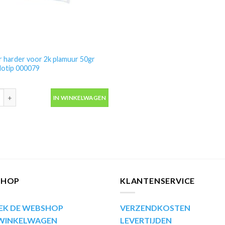
 harder voor 2k plamuur 50gr
Motip 000079
 harder voor 2k plamuur 50gr tube -Motip 000079 aantal
IN WINKELWAGEN
SHOP
KLANTENSERVICE
EK DE WEBSHOP
VERZENDKOSTEN
 WINKELWAGEN
LEVERTIJDEN