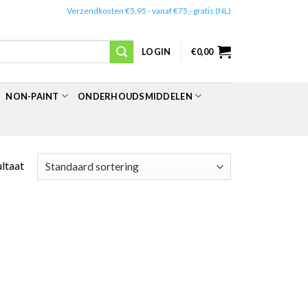
✔️
Verzendkosten €5,95 - vanaf €75,- gratis (NL)
LOGIN
€
0,00
NON-PAINT
ONDERHOUDSMIDDELEN
ultaat