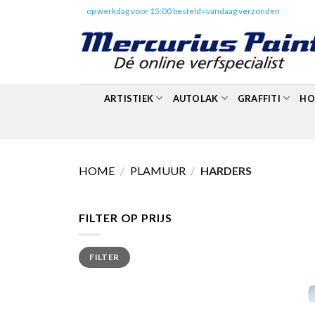
Skip
✔️
op werkdag voor 15:00 besteld=vandaag verzonden
to
content
ARTISTIEK
AUTOLAK
GRAFFITI
HO
HOME
/
PLAMUUR
/
HARDERS
FILTER OP PRIJS
Min.
Max.
FILTER
prijs
prijs