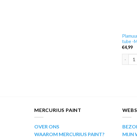
Plamuur
tube -
€
4,99
Plamuur
MERCURIUS PAINT
WEB
OVER ONS
BEZO
WAAROM MERCURIUS PAINT?
MIJN