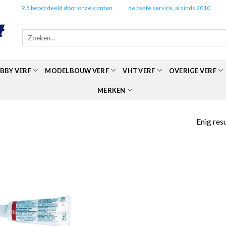
✔️
9.5 beoordeeld door onze klanten.
✔️
de beste service, al sinds 2010
Zoeken
naar:
BBY VERF
MODELBOUW VERF
VHT VERF
OVERIGE VERF
MERKEN
Enig res