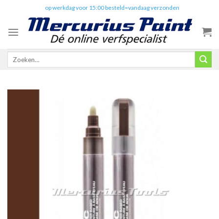
Skip
✔️
op werkdag voor 15:00 besteld=vandaag verzonden
to
content
Zoeken
naar: