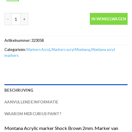
Montana Acrylic marker Shock Brown 2mm aantal
IN WINKELWAGEN
Artikelnummer:
323058
Categorieën:
Markers Acryl
,
Markers acryl Montana
,
Montana acryl
markers
BESCHRIJVING
AANVULLENDE INFORMATIE
WAAROM MERCURIUS PAINT?
Montana Acrylic marker Shock Brown 2mm. Marker van