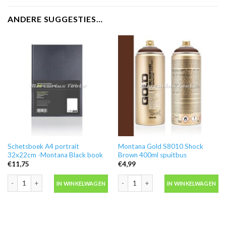
ANDERE SUGGESTIES…
Schetsboek A4 portrait
Montana Gold S8010 Shock
32x22cm -Montana Black book
Brown 400ml spuitbus
€
11,75
€
4,99
Schetsboek A4 portrait 32x22cm -Montana Black book aantal
Montana Gold S8010 Shock Brown 400
IN WINKELWAGEN
IN WINKELWAGEN