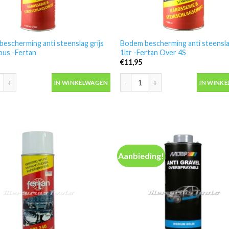
escherming anti steenslag grijs
Bodem bescherming anti steensl
tbus -Fertan
1ltr -Fertan Over 4S
€
11,95
escherming anti steenslag grijs in spuitbus -Fertan aantal
Bodem bescherming anti steenslag
IN WINKELWAGEN
IN WINK
Aanbieding!