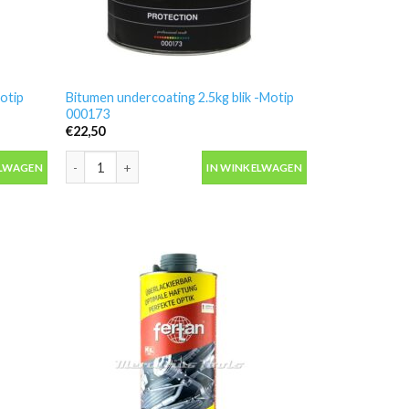
otip
Bitumen undercoating 2.5kg blik -Motip
000173
€
22,50
otip 000016 aantal
Bitumen undercoating 2.5kg blik -Motip 000173 aantal
ELWAGEN
IN WINKELWAGEN