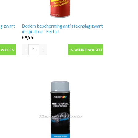
ag zwart
Bodem bescherming anti steenslag zwart
in spuitbus -Fertan
€
9,95
 zwart 1ltr -Fertan Over 4S aantal
Bodem bescherming anti steenslag zwart in spuitbus -Fertan
ELWAGEN
IN WINKELWAGEN