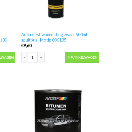
Anti roest waxcoating zwart 500ml
0130
spuitbus -Motip 000135
€
9,60
rschroefbus 1ltr -Motip 000130 aantal
Anti roest waxcoating zwart 500ml spuitbus -Motip 000135 
ELWAGEN
IN WINKELWAGEN