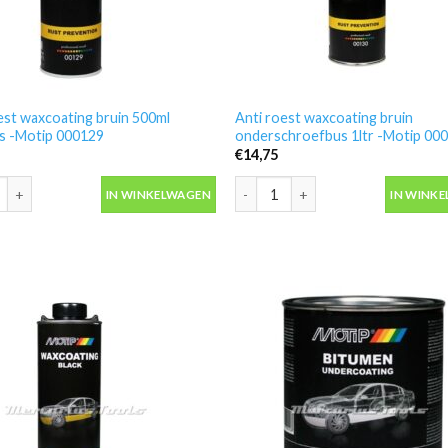
est waxcoating bruin 500ml
Anti roest waxcoating bruin
s -Motip 000129
onderschroefbus 1ltr -Motip 00
€
14,75
est waxcoating bruin 500ml spuitbus -Motip 000129 aantal
Anti roest waxcoating bruin onde
IN WINKELWAGEN
IN WINK