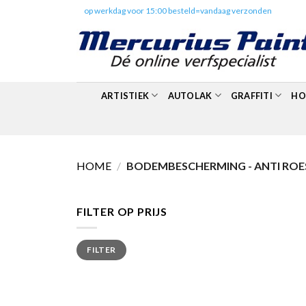
Skip
✔️
op werkdag voor 15:00 besteld=vandaag verzonden
to
content
ARTISTIEK
AUTOLAK
GRAFFITI
HO
HOME
/
BODEMBESCHERMING - ANTI ROE
FILTER OP PRIJS
Min.
Max.
FILTER
prijs
prijs