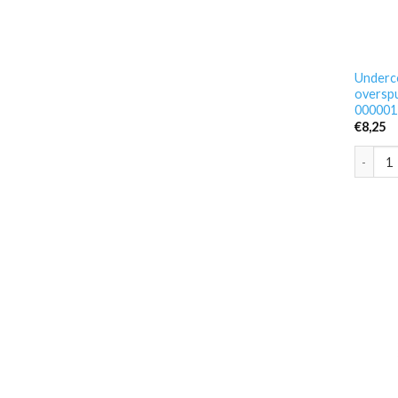
Underco
overspu
000001
€
8,25
Underco