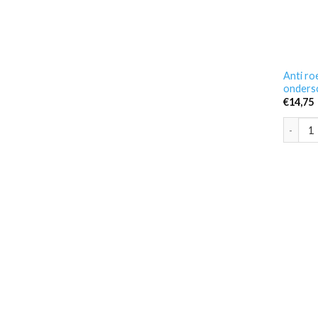
Anti ro
onders
€
14,75
Anti ro