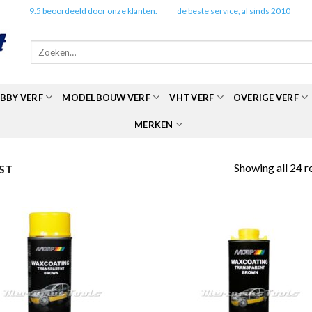
✔️
9.5 beoordeeld door onze klanten.
✔️
de beste service, al sinds 2010
Zoeken
naar:
BBY VERF
MODELBOUW VERF
VHT VERF
OVERIGE VERF
MERKEN
Showing all 24 r
ST