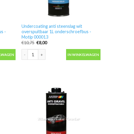
Undercoating anti steenslag wit
s -
overspuitbaar 1L onderschroefbus -
Motip 000013
Oorspronkelijke
Huidige
€
10,75
€
8,00
prijs
prijs
was:
is:
1 aantal
s overspuitbaar 1L onderschroefbus -Motip 000019 aantal
Undercoating anti steenslag wit overspuitbaar 1L ondersch
€10,75.
€8,00.
ELWAGEN
IN WINKELWAGEN