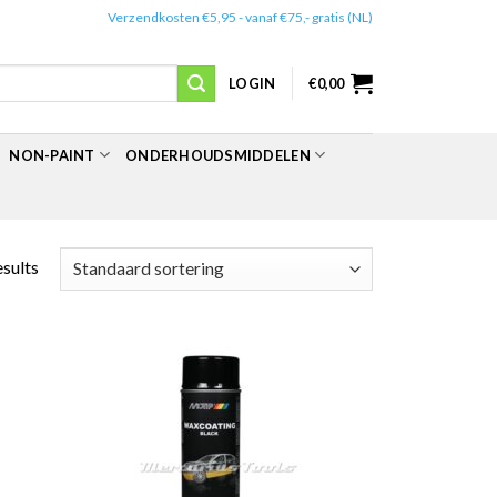
✔️
Verzendkosten €5,95 - vanaf €75,- gratis (NL)
LOGIN
€
0,00
NON-PAINT
ONDERHOUDSMIDDELEN
esults