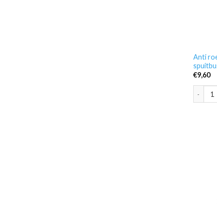
Anti ro
spuitbu
€
9,60
Anti ro