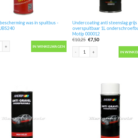
escherming was in spuitbus -
Undercoating anti steenslag grijs
 UBS240
overspuitbaar 1L onderschroefbu
Motip 000012
Oorspronkelijke
Huidige
€
10,25
€
7,50
escherming was in spuitbus -Fertan UBS240 aantal
prijs
prijs
IN WINKELWAGEN
was:
is:
Undercoating anti steenslag grij
€10,25.
€7,50.
IN WINK