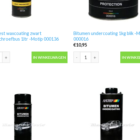
est waxcoating zwart
Bitumen undercoating 1kg blik -M
chroefbus 1ltr -Motip 000136
000016
€
10,95
est waxcoating zwart onderschroefbus 1ltr -Motip 000136 aantal
Bitumen undercoating 1kg blik -M
IN WINKELWAGEN
IN WINK