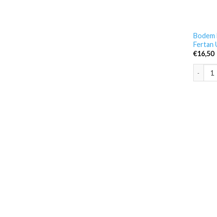
Bodem b
Fertan
€
16,50
Bodem b