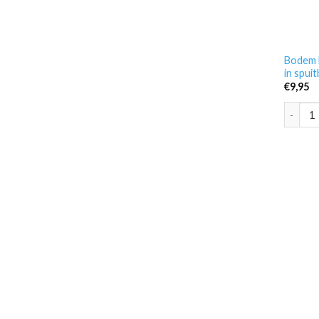
Bodem b
in spui
€
9,95
Bodem b