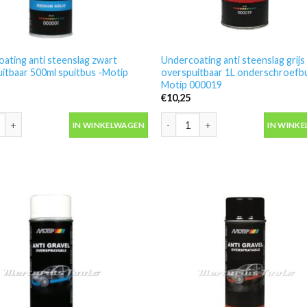
ating anti steenslag zwart
Undercoating anti steenslag grijs
itbaar 500ml spuitbus -Motip
overspuitbaar 1L onderschroefbu
Motip 000019
€
10,25
ating anti steenslag zwart overspuitbaar 500ml spuitbus -Motip 00000
Undercoating anti steenslag grij
IN WINKELWAGEN
IN WINK