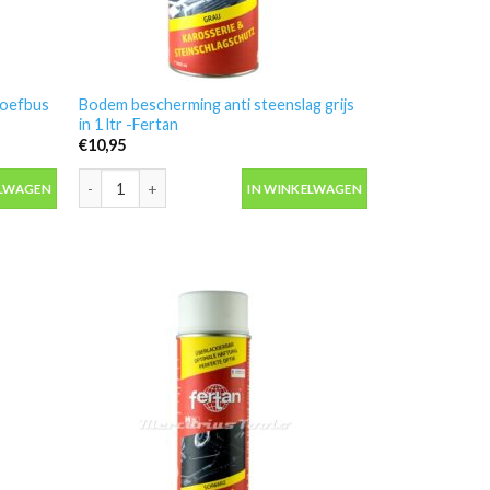
roefbus
Bodem bescherming anti steenslag grijs
in 1 ltr -Fertan
€
10,95
efbus 1ltr -Motip 000033 aantal
Bodem bescherming anti steenslag grijs in 1 ltr -Fertan aant
ELWAGEN
IN WINKELWAGEN