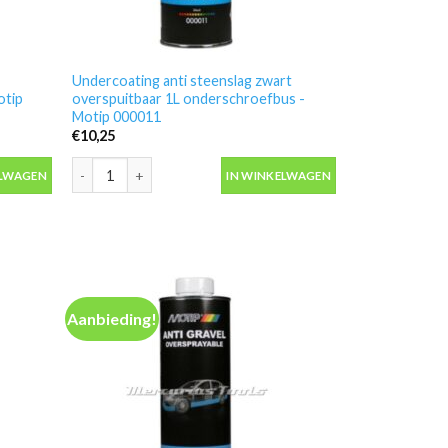
Undercoating anti steenslag zwart
otip
overspuitbaar 1L onderschroefbus -
Motip 000011
€
10,25
018 aantal
overspuitbaar 500ml spuitbus -Motip 000009 aantal
Undercoating anti steenslag zwart overspuitbaar 1L onder
ELWAGEN
IN WINKELWAGEN
Aanbieding!