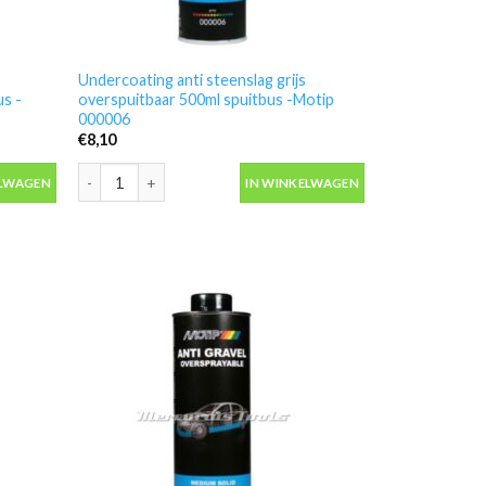
Undercoating anti steenslag grijs
s -
overspuitbaar 500ml spuitbus -Motip
000006
€
8,10
s overspuitbaar 1L onderschroefbus -Motip 000012 aantal
Undercoating anti steenslag grijs overspuitbaar 500ml spu
ELWAGEN
IN WINKELWAGEN