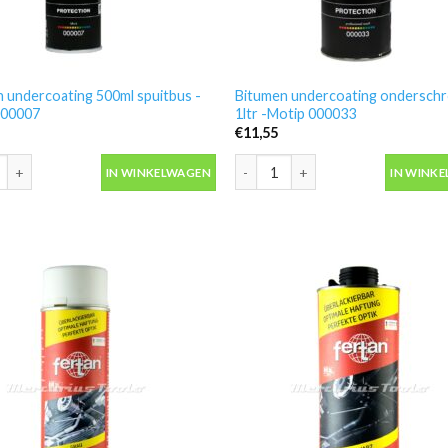
 undercoating 500ml spuitbus -
Bitumen undercoating ondersch
000007
1ltr -Motip 000033
€
11,55
 undercoating 500ml spuitbus -Motip 000007 aantal
Bitumen undercoating onderschro
IN WINKELWAGEN
IN WINK