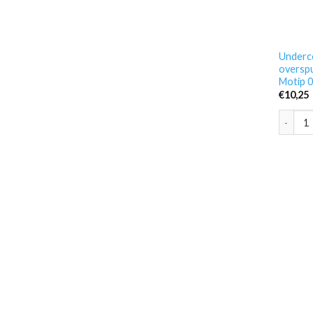
Underco
overspu
Motip 
€
10,25
Underco