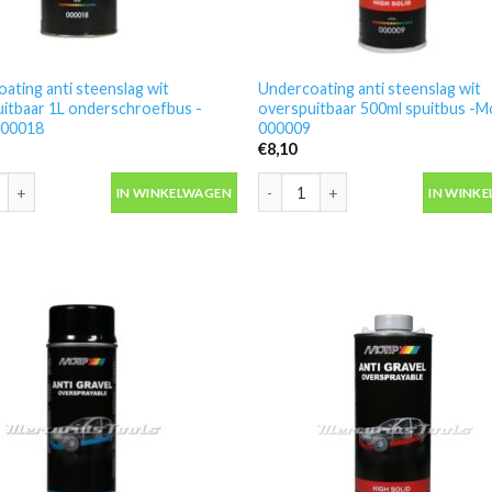
ating anti steenslag wit
Undercoating anti steenslag wit
itbaar 1L onderschroefbus -
overspuitbaar 500ml spuitbus -M
000018
000009
€
8,10
ating anti steenslag wit overspuitbaar 1L onderschroefbus -Motip 000
Undercoating anti steenslag wit 
IN WINKELWAGEN
IN WINK