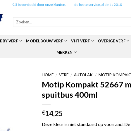
✔️
9.5 beoordeeld door onze klanten.
✔️
de beste service, al sinds 2010
Zoeken
naar:
BBY VERF
MODELBOUW VERF
VHT VERF
OVERIGE VERF
MERKEN
HOME
/
VERF
/
AUTOLAK
/
MOTIP KOMPAKT
Motip Kompakt 52667 met
spuitbus 400ml
14,25
€
Deze kleur is niet standaard op voorraad. De