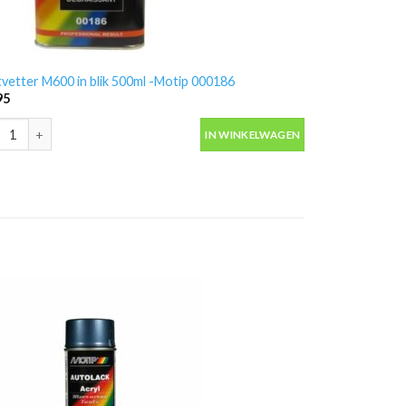
vetter M600 in blik 500ml -Motip 000186
95
vetter M600 in blik 500ml -Motip 000186 aantal
IN WINKELWAGEN