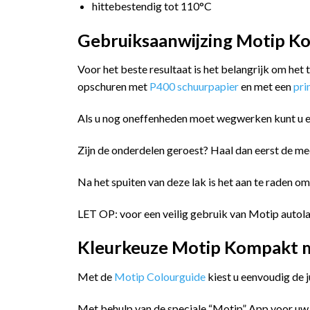
hittebestendig tot 110°C
Gebruiksaanwijzing Motip Ko
Voor het beste resultaat is het belangrijk om het
opschuren met
P400 schuurpapier
en met een
pr
Als u nog oneffenheden moet wegwerken kunt u 
Zijn de onderdelen geroest? Haal dan eerst de me
Na het spuiten van deze lak is het aan te raden o
LET OP: voor een veilig gebruik van Motip autola
Kleurkeuze Motip Kompakt me
Met de
Motip Colourguide
kiest u eenvoudig de 
Met behulp van de speciale “Motip” App voor uw