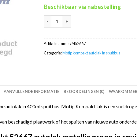
Beschikbaar via nabestelling
Motip Kompakt 52667 metallic groen autolak 
Artikelnummer:
M52667
Categorie:
Motip kompakt autolak in spuitbus
AANVULLENDE INFORMATIE
BEOORDELINGEN (0)
WAAROM MERC
 autolak in 400ml spuitbus. Motip Kompakt lak is een sneldrogen
van beschadigd plaatwerk of het spuiten van nieuwe auto onderdelen
 52667 autolak metallic groen in spui