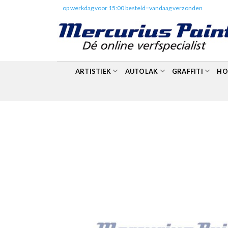
Skip
✔️
op werkdag voor 15:00 besteld=vandaag verzonden
to
content
ARTISTIEK
AUTOLAK
GRAFFITI
HO