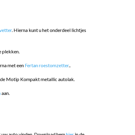
etter
. Hierna kunt u het onderdeel lichtjes
e plekken.
arna met een
Fertan roestomzetter
..
n de Motip Kompakt metallic autolak.
n
aan.
or uw auto vinden. Download hem
hier
in de