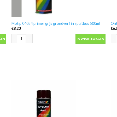
Motip 04054 primer grijs grondverf in spuitbus 500ml
Ont
€
8,20
€
6,
antal
Motip 04054 primer grijs grondverf in spuitbus 500ml aantal
Ont
GEN
IN WINKELWAGEN