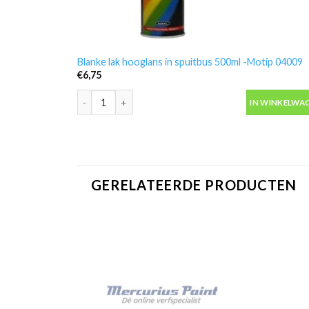
Blanke lak hooglans in spuitbus 500ml -Motip 04009
€
6,75
Blanke lak hooglans in spuitbus 500ml -Motip 04009 a
IN WINKELWA
GERELATEERDE PRODUCTEN