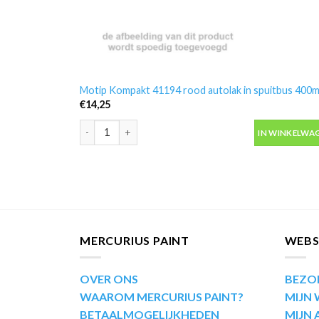
Motip Kompakt 41194 rood autolak in spuitbus 400m
€
14,25
Motip Kompakt 41194 rood autolak in spuitbus 400ml
IN WINKELWA
MERCURIUS PAINT
WEB
OVER ONS
BEZO
WAAROM MERCURIUS PAINT?
MIJN
BETAALMOGELIJKHEDEN
MIJN