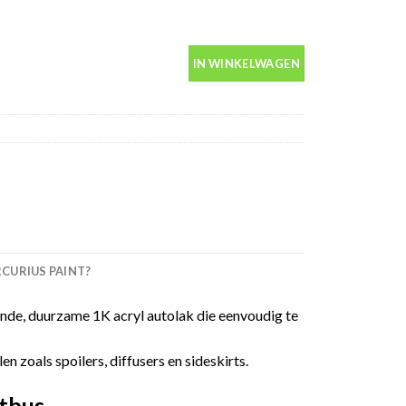
in spuitbus 400ml aantal
IN WINKELWAGEN
URIUS PAINT?
de, duurzame 1K acryl autolak die eenvoudig te
 zoals spoilers, diffusers en sideskirts.
tbus