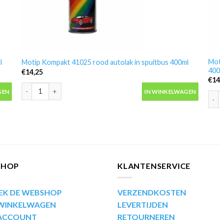
Mot
l
Motip Kompakt 41025 rood autolak in spuitbus 400ml
400
€
14,25
€
14
 aantal
Motip Kompakt 41025 rood autolak in spuitbus 400ml aantal
GEN
IN WINKELWAGEN
Mot
SHOP
KLANTENSERVICE
EK DE WEBSHOP
VERZENDKOSTEN
 WINKELWAGEN
LEVERTIJDEN
 ACCOUNT
RETOURNEREN