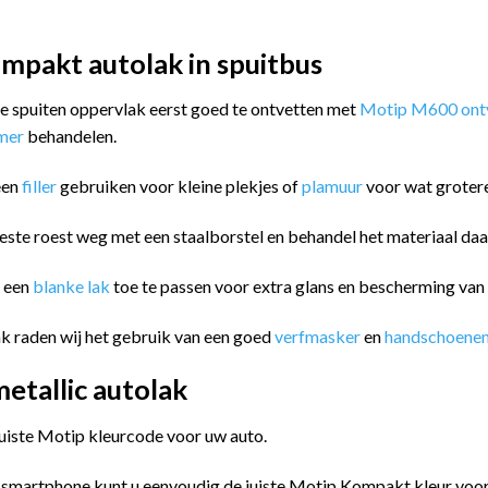
mpakt autolak in spuitbus
 te spuiten oppervlak eerst goed te ontvetten met
Motip M600 ontv
imer
behandelen.
een
filler
gebruiken voor kleine plekjes of
plamuur
voor wat groter
este roest weg met een staalborstel en behandel het materiaal da
m een
blanke lak
toe te passen voor extra glans en bescherming va
k raden wij het gebruik van een goed
verfmasker
en
handschoene
tallic autolak
juiste Motip kleurcode voor uw auto.
 smartphone kunt u eenvoudig de juiste Motip Kompakt kleur vo