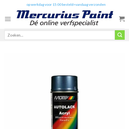
Skip
✔️
op werkdag voor 15:00 besteld=vandaag verzonden
to
content
Zoeken
naar: