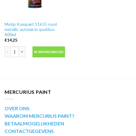
Motip Kompakt 51655 rood
metallic autolak in spuitbus
400ml
€
14,25
Motip Kompakt 51655 rood metallic autolak in spuitbus 400ml aantal
IN WINKELWAGEN
MERCURIUS PAINT
OVER ONS
WAAROM MERCURIUS PAINT?
BETAALMOGELIJKHEDEN
CONTACTGEGEVENS