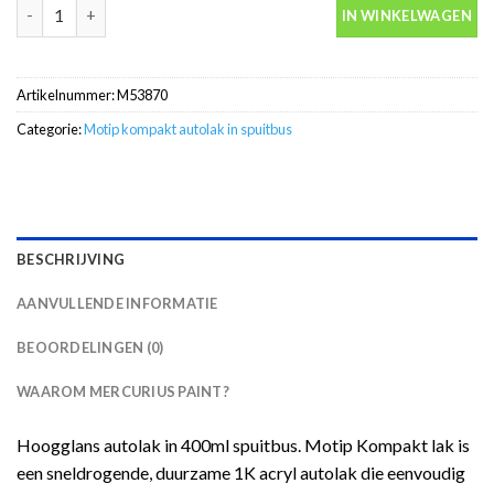
Motip Kompakt 53870 blauw metallic autolak in spuitbus 400ml 
IN WINKELWAGEN
Artikelnummer:
M53870
Categorie:
Motip kompakt autolak in spuitbus
BESCHRIJVING
AANVULLENDE INFORMATIE
BEOORDELINGEN (0)
WAAROM MERCURIUS PAINT?
Hoogglans autolak in 400ml spuitbus. Motip Kompakt lak is
een sneldrogende, duurzame 1K acryl autolak die eenvoudig