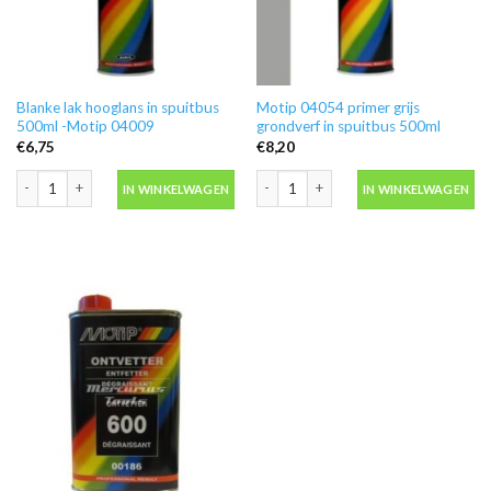
Blanke lak hooglans in spuitbus
Motip 04054 primer grijs
500ml -Motip 04009
grondverf in spuitbus 500ml
€
6,75
€
8,20
Blanke lak hooglans in spuitbus 500ml -Motip 04009 aantal
Motip 04054 primer grijs grondverf in
IN WINKELWAGEN
IN WINKELWAGEN