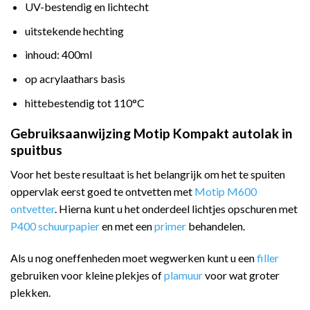
UV-bestendig en lichtecht
uitstekende hechting
inhoud: 400ml
op acrylaathars basis
hittebestendig tot 110°C
Gebruiksaanwijzing Motip Kompakt autolak in
spuitbus
Voor het beste resultaat is het belangrijk om het te spuiten
oppervlak eerst goed te ontvetten met
Motip M600
ontvetter
. Hierna kunt u het onderdeel lichtjes opschuren met
P400 schuurpapier
en met een
primer
behandelen.
Als u nog oneffenheden moet wegwerken kunt u een
filler
gebruiken voor kleine plekjes of
plamuur
voor wat groter
plekken.