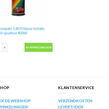
ompakt 53870 blauw metallic
 in spuitbus 400ml
ompakt 53870 blauw metallic autolak in spuitbus 400ml aantal
IN WINKELWAGEN
SHOP
KLANTENSERVICE
EK DE WEBSHOP
VERZENDKOSTEN
 WINKELWAGEN
LEVERTIJDEN