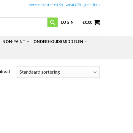
✔️
Verzendkosten €5,95 - vanaf €75,- gratis (NL)
LOGIN
€
0,00
NON-PAINT
ONDERHOUDSMIDDELEN
ultaat