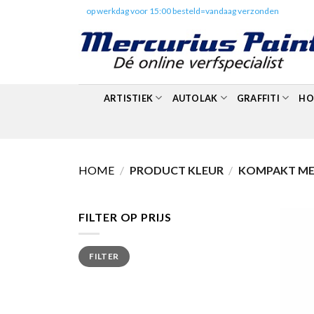
Skip
✔️
op werkdag voor 15:00 besteld=vandaag verzonden
to
content
ARTISTIEK
AUTOLAK
GRAFFITI
HO
HOME
/
PRODUCT KLEUR
/
KOMPAKT MET
FILTER OP PRIJS
Min.
Max.
FILTER
prijs
prijs