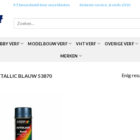
✔️
9.5 beoordeeld door onze klanten.
✔️
de beste service, al sinds 2010
Zoeken
naar:
BBY VERF
MODELBOUW VERF
VHT VERF
OVERIGE VERF
MERKEN
Enig res
ALLIC BLAUW 53870