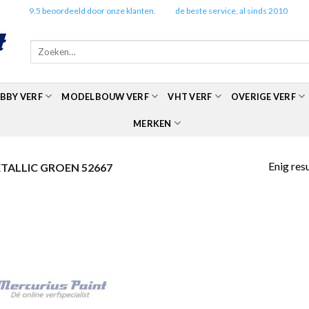
✔️
9.5 beoordeeld door onze klanten.
✔️
de beste service, al sinds 2010
Zoeken
naar:
BBY VERF
MODELBOUW VERF
VHT VERF
OVERIGE VERF
MERKEN
Enig res
ALLIC GROEN 52667