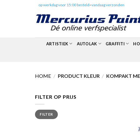
Skip
✔️
op werkdag voor 15:00 besteld=vandaag verzonden
to
content
ARTISTIEK
AUTOLAK
GRAFFITI
HO
HOME
/
PRODUCT KLEUR
/
KOMPAKT MET
FILTER OP PRIJS
Min.
Max.
FILTER
prijs
prijs