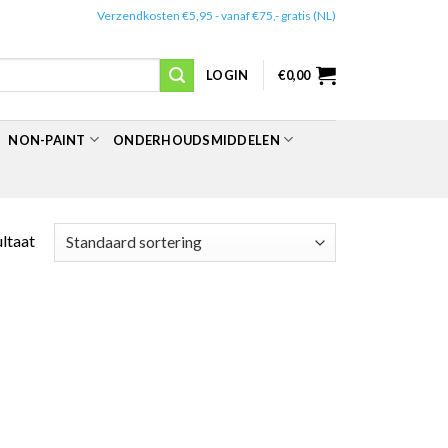
✔️
Verzendkosten €5,95 - vanaf €75,- gratis (NL)
LOGIN
€
0,00
NON-PAINT
ONDERHOUDSMIDDELEN
ultaat