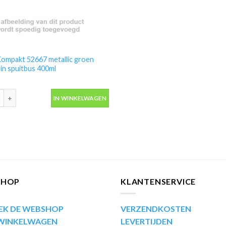
ompakt 52667 metallic groen
 in spuitbus 400ml
ompakt 52667 metallic groen autolak in spuitbus 400ml aantal
IN WINKELWAGEN
SHOP
KLANTENSERVICE
EK DE WEBSHOP
VERZENDKOSTEN
 WINKELWAGEN
LEVERTIJDEN