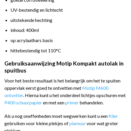
UV-bestendig en lichtecht
uitstekende hechting
inhoud: 400ml
op acrylaathars basis
hittebestendig tot 110°C
Gebruiksaanwijzing Motip Kompakt autolak in
spuitbus
Voor het beste resultaat is het belangrijk om het te spuiten
oppervlak eerst goed te ontvetten met
Motip M600
ontvetter
. Hierna kunt u het onderdeel lichtjes opschuren met
P400 schuurpapier
en met een
primer
behandelen.
Als u nog oneffenheden moet wegwerken kunt u een
filler
gebruiken voor kleine plekjes of
plamuur
voor wat groter
plekken.