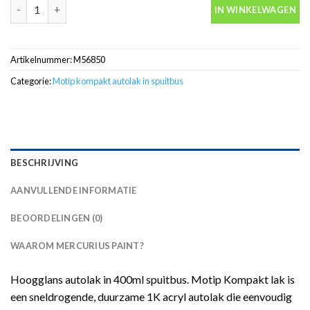
Motip Kompakt 56850 grijs metallic autolak in spuitbus 400ml a
IN WINKELWAGEN
Artikelnummer:
M56850
Categorie:
Motip kompakt autolak in spuitbus
BESCHRIJVING
AANVULLENDE INFORMATIE
BEOORDELINGEN (0)
WAAROM MERCURIUS PAINT?
Hoogglans autolak in 400ml spuitbus. Motip Kompakt lak is
een sneldrogende, duurzame 1K acryl autolak die eenvoudig