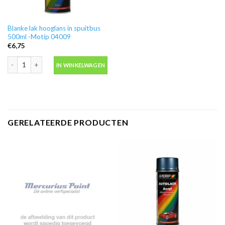
Blanke lak hooglans in spuitbus
500ml -Motip 04009
€
6,75
Blanke lak hooglans in spuitbus 500ml -Motip 04009 aantal
IN WINKELWAGEN
GERELATEERDE PRODUCTEN