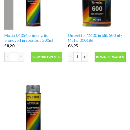
Motip 04054 primer grijs
Ontvetter M600 in blik 500ml -
grondverf in spuitbus 500ml
Motip 000186
€
8,20
€
6,95
Motip 04054 primer grijs grondverf in spuitbus 500ml aantal
Ontvetter M600 in blik 500ml -Motip 
IN WINKELWAGEN
IN WINKELWAGEN