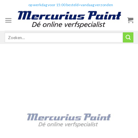
Skip
✔️
op werkdag voor 15:00 besteld=vandaag verzonden
to
content
Zoeken
naar: