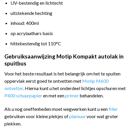
UV-bestendig en lichtecht
uitstekende hechting
inhoud: 400ml
op acrylaathars basis
hittebestendig tot 110°C
Gebruiksaanwijzing Motip Kompakt autolak in
spuitbus
Voor het beste resultaat is het belangrijk om het te spuiten
oppervlak eerst goed te ontvetten met
Motip M600
ontvetter
. Hierna kunt u het onderdeel lichtjes opschuren met
P400 schuurpapier
en met een
primer
behandelen.
Als u nog oneffenheden moet wegwerken kunt u een
filler
gebruiken voor kleine plekjes of
plamuur
voor wat groter
plekken.