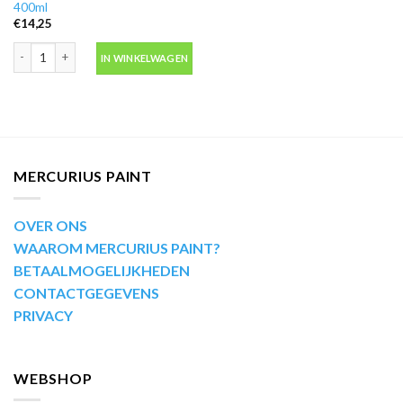
400ml
€
14,25
Motip Kompakt 53635 blauw metallic autolak in spuitbus 400ml aantal
IN WINKELWAGEN
MERCURIUS PAINT
OVER ONS
WAAROM MERCURIUS PAINT?
BETAALMOGELIJKHEDEN
CONTACTGEGEVENS
PRIVACY
WEBSHOP