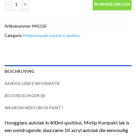
Motip Kompakt 41150 rood autolak in spuitbus 400ml aantal
IN WINKELWAGEN
Artikelnummer:
M41150
Categorie:
Motip kompakt autolak in spuitbus
BESCHRIJVING
AANVULLENDE INFORMATIE
BEOORDELINGEN (0)
WAAROM MERCURIUS PAINT?
Hoogglans autolak in 400ml spuitbus. Motip Kompakt lak is
een sneldrogende, duurzame 1K acryl autolak die eenvoudig