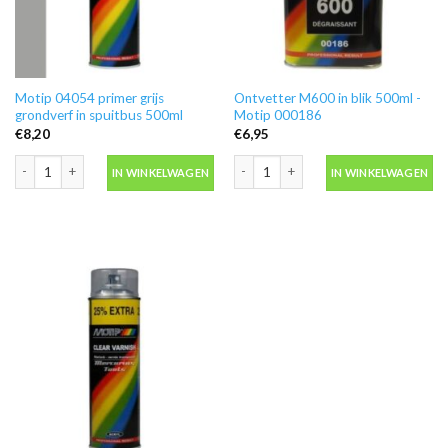
Motip 04054 primer grijs
Ontvetter M600 in blik 500ml -
grondverf in spuitbus 500ml
Motip 000186
€
8,20
€
6,95
Motip 04054 primer grijs grondverf in spuitbus 500ml aantal
Ontvetter M600 in blik 500ml -Motip 
IN WINKELWAGEN
IN WINKELWAGEN