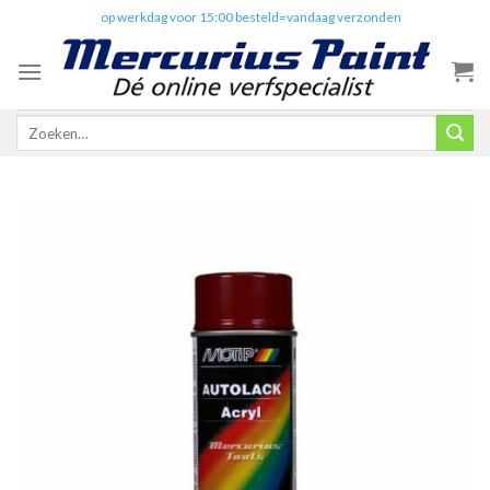
Skip
✔️
op werkdag voor 15:00 besteld=vandaag verzonden
to
content
Zoeken
naar: