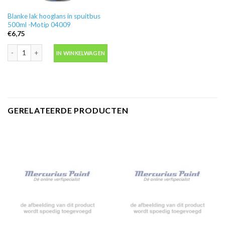
Blanke lak hooglans in spuitbus
500ml -Motip 04009
€
6,75
Blanke lak hooglans in spuitbus 500ml -Motip 04009 aantal
IN WINKELWAGEN
GERELATEERDE PRODUCTEN