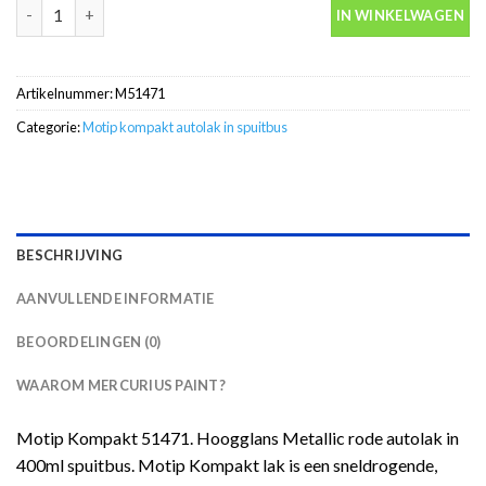
Motip Kompakt 51471 rood metallic autolak in spuitbus 400ml a
IN WINKELWAGEN
Artikelnummer:
M51471
Categorie:
Motip kompakt autolak in spuitbus
BESCHRIJVING
AANVULLENDE INFORMATIE
BEOORDELINGEN (0)
WAAROM MERCURIUS PAINT?
Motip Kompakt 51471. Hoogglans Metallic rode autolak in
400ml spuitbus. Motip Kompakt lak is een sneldrogende,