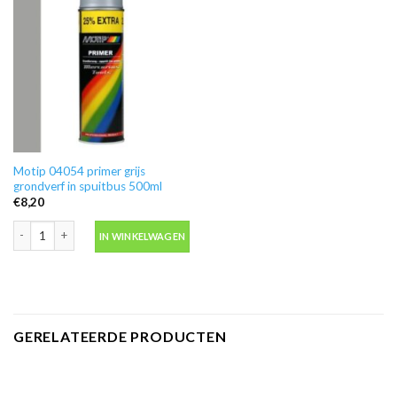
Motip 04054 primer grijs
grondverf in spuitbus 500ml
€
8,20
Motip 04054 primer grijs grondverf in spuitbus 500ml aantal
IN WINKELWAGEN
GERELATEERDE PRODUCTEN