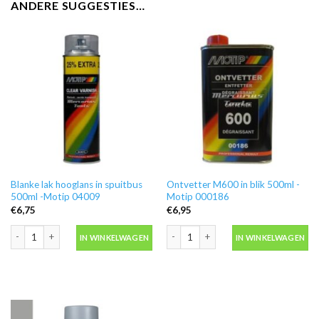
ANDERE SUGGESTIES…
Blanke lak hooglans in spuitbus
Ontvetter M600 in blik 500ml -
500ml -Motip 04009
Motip 000186
€
6,75
€
6,95
Blanke lak hooglans in spuitbus 500ml -Motip 04009 aantal
Ontvetter M600 in blik 500ml -Motip 
IN WINKELWAGEN
IN WINKELWAGEN