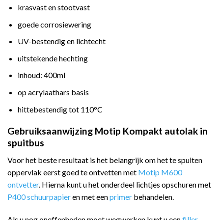
krasvast en stootvast
goede corrosiewering
UV-bestendig en lichtecht
uitstekende hechting
inhoud: 400ml
op acrylaathars basis
hittebestendig tot 110°C
Gebruiksaanwijzing Motip Kompakt autolak in
spuitbus
Voor het beste resultaat is het belangrijk om het te spuiten
oppervlak eerst goed te ontvetten met
Motip M600
ontvetter
. Hierna kunt u het onderdeel lichtjes opschuren met
P400 schuurpapier
en met een
primer
behandelen.
Als u nog oneffenheden moet wegwerken kunt u een
filler