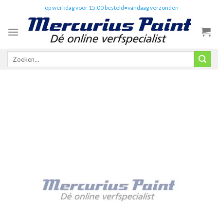
Skip
✔️
op werkdag voor 15:00 besteld=vandaag verzonden
to
content
Zoeken
naar: