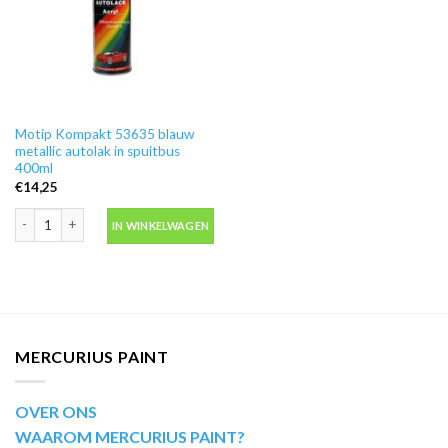
Motip Kompakt 53635 blauw
metallic autolak in spuitbus
400ml
€
14,25
Motip Kompakt 53635 blauw metallic autolak in spuitbus 400ml aantal
IN WINKELWAGEN
MERCURIUS PAINT
OVER ONS
WAAROM MERCURIUS PAINT?