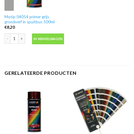
Motip 04054 primer grijs
grondverf in spuitbus 500ml
€
8,20
Motip 04054 primer grijs grondverf in spuitbus 500ml aantal
IN WINKELWAGEN
GERELATEERDE PRODUCTEN