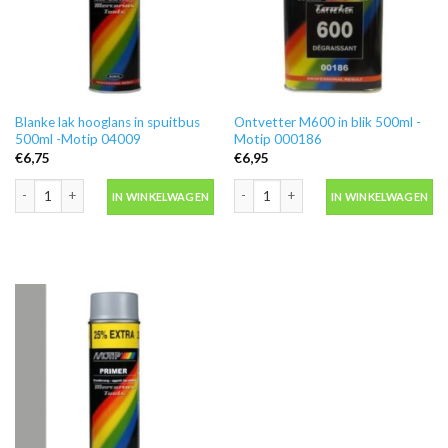
Blanke lak hooglans in spuitbus
Ontvetter M600 in blik 500ml -
500ml -Motip 04009
Motip 000186
€
6,75
€
6,95
Blanke lak hooglans in spuitbus 500ml -Motip 04009 aantal
Ontvetter M600 in blik 500ml -Motip 
IN WINKELWAGEN
IN WINKELWAGEN