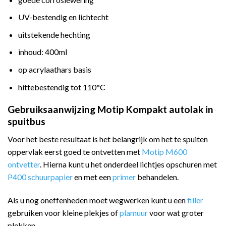
UV-bestendig en lichtecht
uitstekende hechting
inhoud: 400ml
op acrylaathars basis
hittebestendig tot 110°C
Gebruiksaanwijzing Motip Kompakt autolak in
spuitbus
Voor het beste resultaat is het belangrijk om het te spuiten
oppervlak eerst goed te ontvetten met
Motip M600
ontvetter
. Hierna kunt u het onderdeel lichtjes opschuren met
P400 schuurpapier
en met een
primer
behandelen.
Als u nog oneffenheden moet wegwerken kunt u een
filler
gebruiken voor kleine plekjes of
plamuur
voor wat groter
plekken.