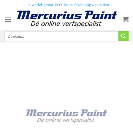
Skip
✔️
op werkdag voor 15:00 besteld=vandaag verzonden
to
content
Zoeken
naar: