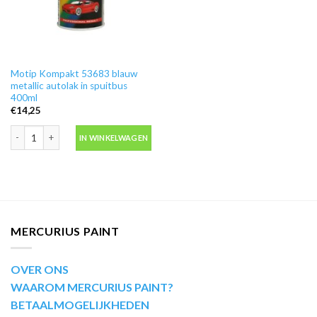
Motip Kompakt 53683 blauw
metallic autolak in spuitbus
400ml
€
14,25
Motip Kompakt 53683 blauw metallic autolak in spuitbus 400ml aantal
IN WINKELWAGEN
MERCURIUS PAINT
OVER ONS
WAAROM MERCURIUS PAINT?
BETAALMOGELIJKHEDEN