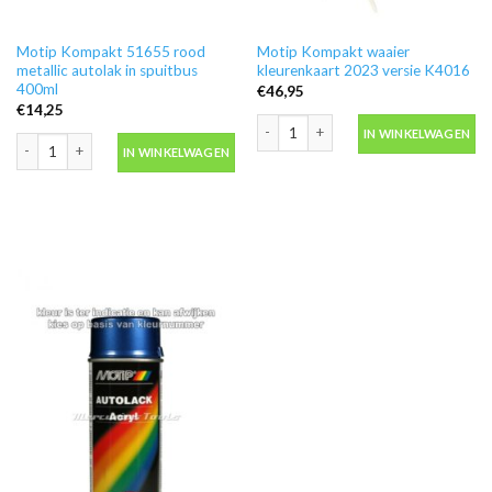
Motip Kompakt 51655 rood
Motip Kompakt waaier
metallic autolak in spuitbus
kleurenkaart 2023 versie K4016
400ml
€
46,95
€
14,25
Motip Kompakt waaier kleurenkaart 2
IN WINKELWAGEN
Motip Kompakt 51655 rood metallic autolak in spuitbus 400ml aantal
IN WINKELWAGEN