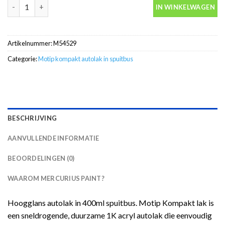
Motip Kompakt 54529 blauw metallic autolak in spuitbus 400ml 
IN WINKELWAGEN
Artikelnummer:
M54529
Categorie:
Motip kompakt autolak in spuitbus
BESCHRIJVING
AANVULLENDE INFORMATIE
BEOORDELINGEN (0)
WAAROM MERCURIUS PAINT?
Hoogglans autolak in 400ml spuitbus. Motip Kompakt lak is
een sneldrogende, duurzame 1K acryl autolak die eenvoudig