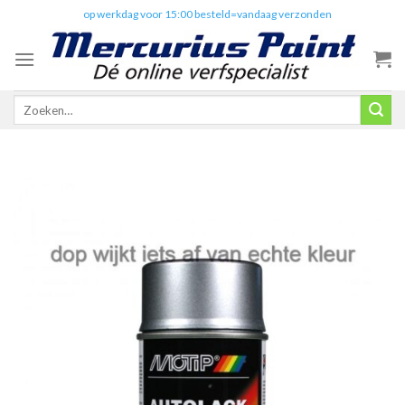
Skip
✔️
op werkdag voor 15:00 besteld=vandaag verzonden
to
content
Zoeken
naar: