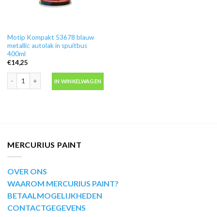
Motip Kompakt 53678 blauw
metallic autolak in spuitbus
400ml
€
14,25
Motip Kompakt 53678 blauw metallic autolak in spuitbus 400ml aantal
IN WINKELWAGEN
MERCURIUS PAINT
OVER ONS
WAAROM MERCURIUS PAINT?
BETAALMOGELIJKHEDEN
CONTACTGEGEVENS