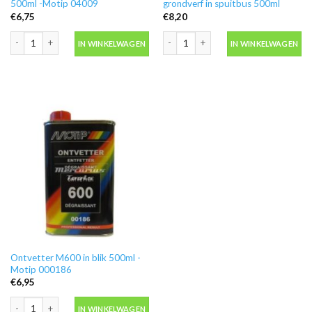
500ml -Motip 04009
grondverf in spuitbus 500ml
€
6,75
€
8,20
Blanke lak hooglans in spuitbus 500ml -Motip 04009 aantal
Motip 04054 primer grijs grondverf in
IN WINKELWAGEN
IN WINKELWAGEN
Ontvetter M600 in blik 500ml -
Motip 000186
€
6,95
Ontvetter M600 in blik 500ml -Motip 000186 aantal
IN WINKELWAGEN