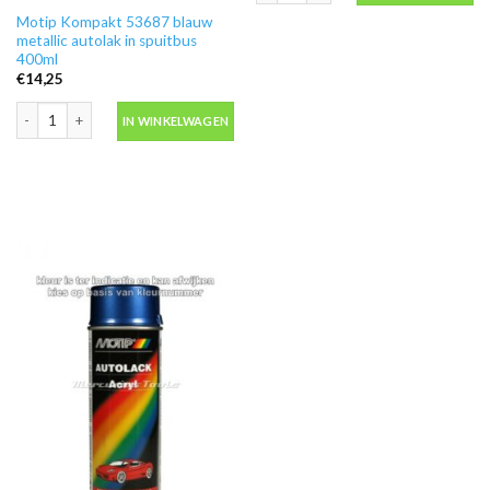
Motip Kompakt 53687 blauw
metallic autolak in spuitbus
400ml
€
14,25
Motip Kompakt 53687 blauw metallic autolak in spuitbus 400ml aantal
IN WINKELWAGEN