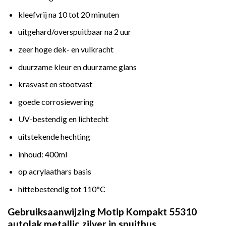
kleefvrij na 10 tot 20 minuten
uitgehard/overspuitbaar na 2 uur
zeer hoge dek- en vulkracht
duurzame kleur en duurzame glans
krasvast en stootvast
goede corrosiewering
UV-bestendig en lichtecht
uitstekende hechting
inhoud: 400ml
op acrylaathars basis
hittebestendig tot 110°C
Gebruiksaanwijzing Motip Kompakt 55310
autolak metallic zilver in spuitbus