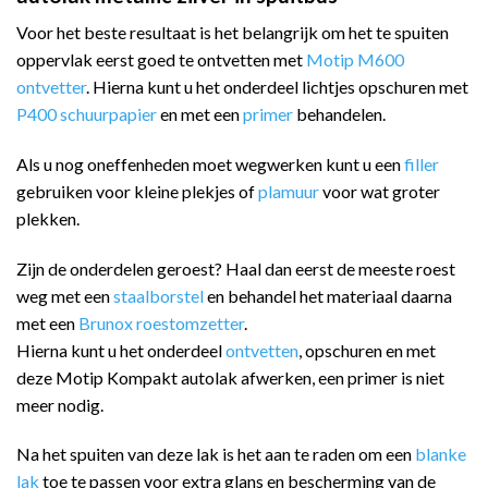
Voor het beste resultaat is het belangrijk om het te spuiten
oppervlak eerst goed te ontvetten met
Motip M600
ontvetter
. Hierna kunt u het onderdeel lichtjes opschuren met
P400 schuurpapier
en met een
primer
behandelen.
Als u nog oneffenheden moet wegwerken kunt u een
filler
gebruiken voor kleine plekjes of
plamuur
voor wat groter
plekken.
Zijn de onderdelen geroest? Haal dan eerst de meeste roest
weg met een
staalborstel
en behandel het materiaal daarna
met een
Brunox roestomzetter
.
Hierna kunt u het onderdeel
ontvetten
, opschuren en met
deze Motip Kompakt autolak afwerken, een primer is niet
meer nodig.
Na het spuiten van deze lak is het aan te raden om een
blanke
lak
toe te passen voor extra glans en bescherming van de