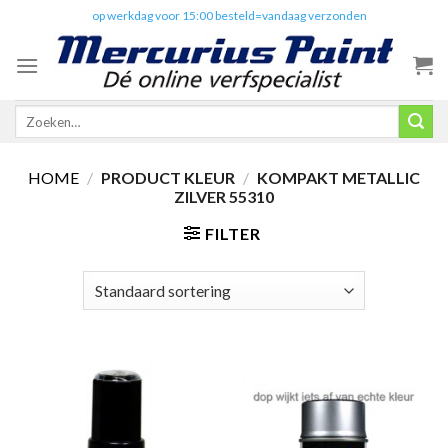
Skip
✔️
op werkdag voor 15:00 besteld=vandaag verzonden
to
content
Zoeken
naar:
HOME
/
PRODUCT KLEUR
/
KOMPAKT METALLIC
ZILVER 55310
FILTER