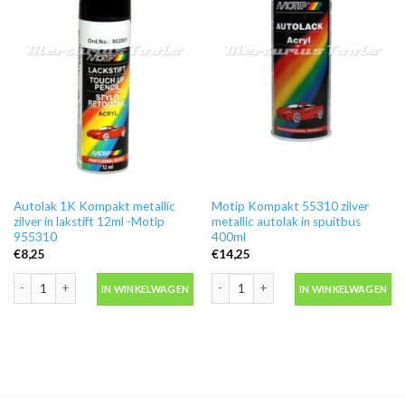
Autolak 1K Kompakt metallic
Motip Kompakt 55310 zilver
zilver in lakstift 12ml -Motip
metallic autolak in spuitbus
955310
400ml
€
8,25
€
14,25
Autolak 1K Kompakt metallic zilver in lakstift 12ml -Motip 955310 aantal
Motip Kompakt 55310 zilver metallic a
IN WINKELWAGEN
IN WINKELWAGEN