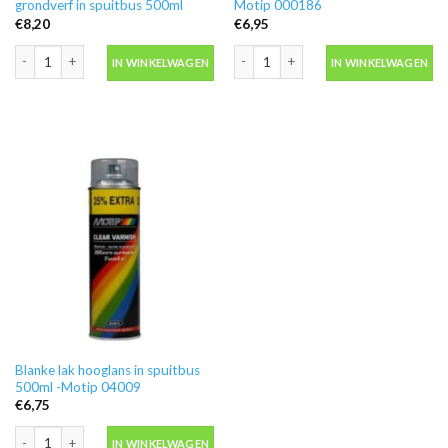
grondverf in spuitbus 500ml
Motip 000186
€
8,20
€
6,95
Motip 04054 primer grijs grondverf in spuitbus 500ml aantal
Ontvetter M600 in blik 500ml -Motip 
IN WINKELWAGEN
IN WINKELWAGEN
Blanke lak hooglans in spuitbus
500ml -Motip 04009
€
6,75
Blanke lak hooglans in spuitbus 500ml -Motip 04009 aantal
IN WINKELWAGEN