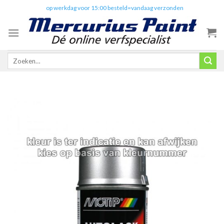
Skip
✔️
op werkdag voor 15:00 besteld=vandaag verzonden
to
content
Zoeken
naar: