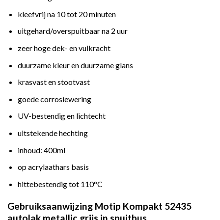
kleefvrij na 10 tot 20 minuten
uitgehard/overspuitbaar na 2 uur
zeer hoge dek- en vulkracht
duurzame kleur en duurzame glans
krasvast en stootvast
goede corrosiewering
UV-bestendig en lichtecht
uitstekende hechting
inhoud: 400ml
op acrylaathars basis
hittebestendig tot 110°C
Gebruiksaanwijzing Motip Kompakt 52435
autolak metallic grijs in spuitbus