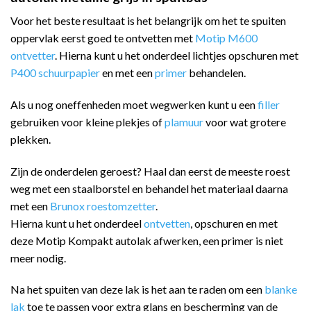
Voor het beste resultaat is het belangrijk om het te spuiten
oppervlak eerst goed te ontvetten met
Motip M600
ontvetter
. Hierna kunt u het onderdeel lichtjes opschuren met
P400 schuurpapier
en met een
primer
behandelen.
Als u nog oneffenheden moet wegwerken kunt u een
filler
gebruiken voor kleine plekjes of
plamuur
voor wat grotere
plekken.
Zijn de onderdelen geroest? Haal dan eerst de meeste roest
weg met een staalborstel en behandel het materiaal daarna
met een
Brunox roestomzetter
.
Hierna kunt u het onderdeel
ontvetten
, opschuren en met
deze Motip Kompakt autolak afwerken, een primer is niet
meer nodig.
Na het spuiten van deze lak is het aan te raden om een
blanke
lak
toe te passen voor extra glans en bescherming van de