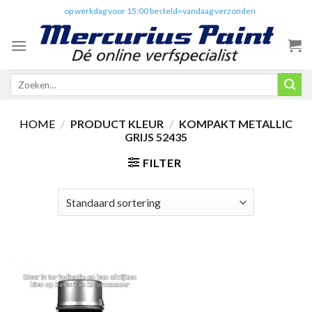
Skip
✔️
op werkdag voor 15:00 besteld=vandaag verzonden
to
content
Zoeken
naar:
HOME
/
PRODUCT KLEUR
/
KOMPAKT METALLIC
GRIJS 52435
FILTER