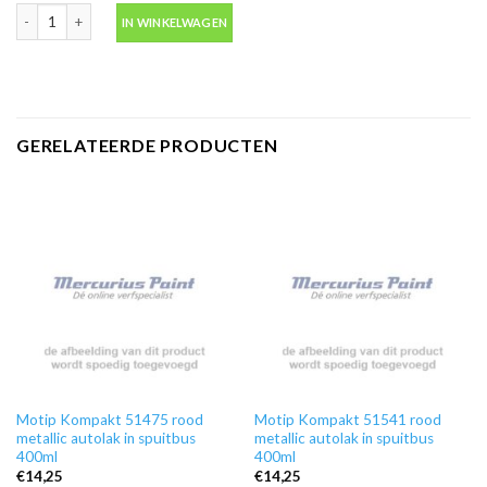
Ontvetter M600 in blik 500ml -Motip 000186 aantal
IN WINKELWAGEN
GERELATEERDE PRODUCTEN
Motip Kompakt 51475 rood
Motip Kompakt 51541 rood
metallic autolak in spuitbus
metallic autolak in spuitbus
400ml
400ml
€
14,25
€
14,25