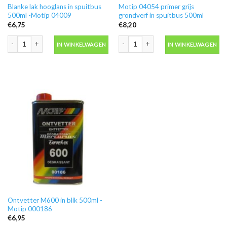
Blanke lak hooglans in spuitbus
Motip 04054 primer grijs
500ml -Motip 04009
grondverf in spuitbus 500ml
€
6,75
€
8,20
Blanke lak hooglans in spuitbus 500ml -Motip 04009 aantal
Motip 04054 primer grijs grondverf in
IN WINKELWAGEN
IN WINKELWAGEN
Ontvetter M600 in blik 500ml -
Motip 000186
€
6,95