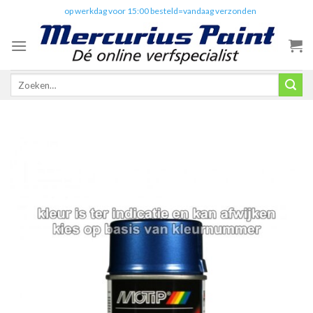
Skip
✔️
op werkdag voor 15:00 besteld=vandaag verzonden
to
content
Zoeken
naar: