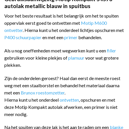
autolak metallic blauw in spuitbus
Voor het beste resultaat is het belangrijk om het te spuiten
oppervlak eerst goed te ontvetten met
Motip M600
ontvetter
. Hierna kunt u het onderdeel lichtjes opschuren met
P400 schuurpapier
en met een
primer
behandelen.
Als u nog oneffenheden moet wegwerken kunt u een
filler
gebruiken voor kleine plekjes of
plamuur
voor wat grotere
plekken.
Zijn de onderdelen geroest? Haal dan eerst de meeste roest
weg met een staalborstel en behandel het materiaal daarna
met een
Brunox roestomzetter
.
Hierna kunt u het onderdeel
ontvetten
, opschuren en met
deze Motip Kompakt autolak afwerken, een primer is niet
meer nodig.
Na het spuiten van deze lak is het aan te raden om een
blanke