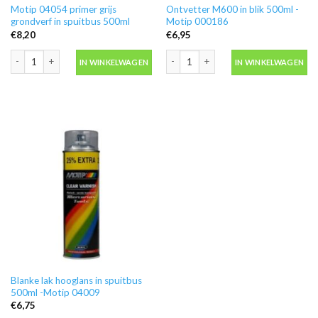
Motip 04054 primer grijs
Ontvetter M600 in blik 500ml -
grondverf in spuitbus 500ml
Motip 000186
€
8,20
€
6,95
Motip 04054 primer grijs grondverf in spuitbus 500ml aantal
Ontvetter M600 in blik 500ml -Motip 
IN WINKELWAGEN
IN WINKELWAGEN
Blanke lak hooglans in spuitbus
500ml -Motip 04009
€
6,75