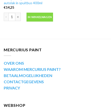
autolak in spuitbus 400ml
€
14,25
Motip Kompakt 45295 wit autolak in spuitbus 400ml aantal
IN WINKELWAGEN
MERCURIUS PAINT
OVER ONS
WAAROM MERCURIUS PAINT?
BETAALMOGELIJKHEDEN
CONTACTGEGEVENS
PRIVACY
WEBSHOP