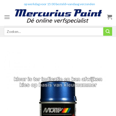
Skip
✔️
op werkdag voor 15:00 besteld=vandaag verzonden
to
content
Zoeken
naar: