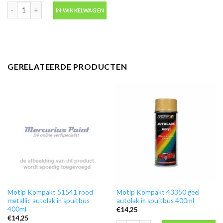
Blanke lak hooglans in spuitbus 500ml -Motip 04009 aantal
IN WINKELWAGEN
GERELATEERDE PRODUCTEN
Motip Kompakt 51541 rood
Motip Kompakt 43350 geel
metallic autolak in spuitbus
autolak in spuitbus 400ml
400ml
€
14,25
€
14,25