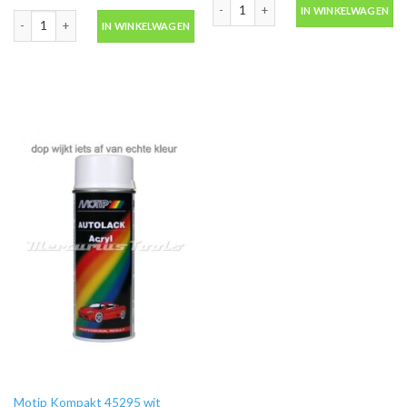
Motip Kompakt 43350 geel autolak in 
IN WINKELWAGEN
Motip Kompakt 51541 rood metallic autolak in spuitbus 400ml aantal
IN WINKELWAGEN
Motip Kompakt 45295 wit