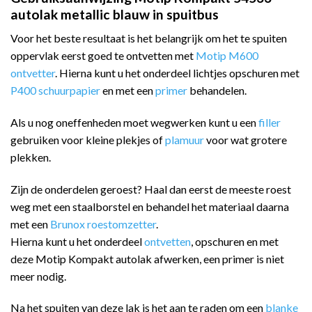
autolak metallic blauw in spuitbus
Voor het beste resultaat is het belangrijk om het te spuiten
oppervlak eerst goed te ontvetten met
Motip M600
ontvetter
. Hierna kunt u het onderdeel lichtjes opschuren met
P400 schuurpapier
en met een
primer
behandelen.
Als u nog oneffenheden moet wegwerken kunt u een
filler
gebruiken voor kleine plekjes of
plamuur
voor wat grotere
plekken.
Zijn de onderdelen geroest? Haal dan eerst de meeste roest
weg met een staalborstel en behandel het materiaal daarna
met een
Brunox roestomzetter
.
Hierna kunt u het onderdeel
ontvetten
, opschuren en met
deze Motip Kompakt autolak afwerken, een primer is niet
meer nodig.
Na het spuiten van deze lak is het aan te raden om een
blanke