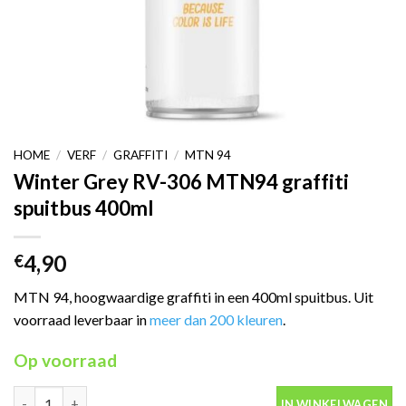
HOME
/
VERF
/
GRAFFITI
/
MTN 94
Winter Grey RV-306 MTN94 graffiti
spuitbus 400ml
4,90
€
MTN 94, hoogwaardige graffiti in een 400ml spuitbus. Uit
voorraad leverbaar in
meer dan 200 kleuren
.
Op voorraad
Winter Grey RV-306 MTN94 graffiti spuitbus 400ml aantal
IN WINKELWAGEN