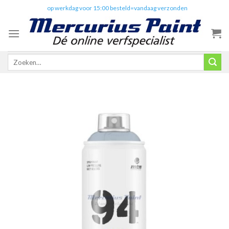
Skip
✔️
op werkdag voor 15:00 besteld=vandaag verzonden
to
content
Zoeken
naar: