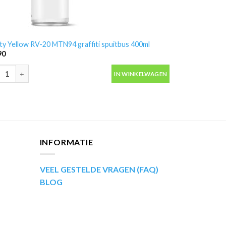
ty Yellow RV-20 MTN94 graffiti spuitbus 400ml
90
ty Yellow RV-20 MTN94 graffiti spuitbus 400ml aantal
IN WINKELWAGEN
INFORMATIE
VEEL GESTELDE VRAGEN (FAQ)
BLOG