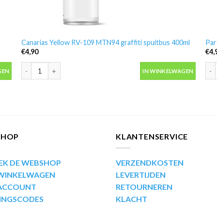
Canarias Yellow RV-109 MTN94 graffiti spuitbus 400ml
Par
€
4,90
€
4,
ntal
Canarias Yellow RV-109 MTN94 graffiti spuitbus 400ml aantal
Par
GEN
IN WINKELWAGEN
SHOP
KLANTENSERVICE
EK DE WEBSHOP
VERZENDKOSTEN
 WINKELWAGEN
LEVERTIJDEN
 ACCOUNT
RETOURNEREN
INGSCODES
KLACHT