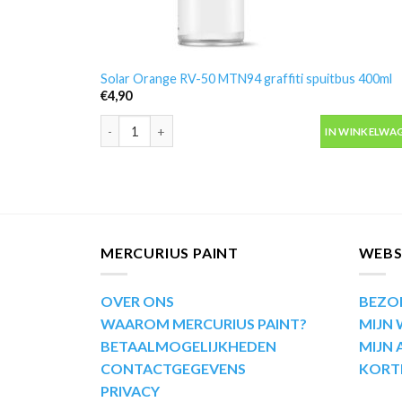
Solar Orange RV-50 MTN94 graffiti spuitbus 400ml
€
4,90
Solar Orange RV-50 MTN94 graffiti spuitbus 400ml aa
IN WINKELWA
MERCURIUS PAINT
WEB
OVER ONS
BEZO
WAAROM MERCURIUS PAINT?
MIJN
BETAALMOGELIJKHEDEN
MIJN
CONTACTGEGEVENS
KORT
PRIVACY