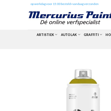
Skip
✔️
op werkdag voor 15:00 besteld=vandaag verzonden
to
content
ARTISTIEK
AUTOLAK
GRAFFITI
HO