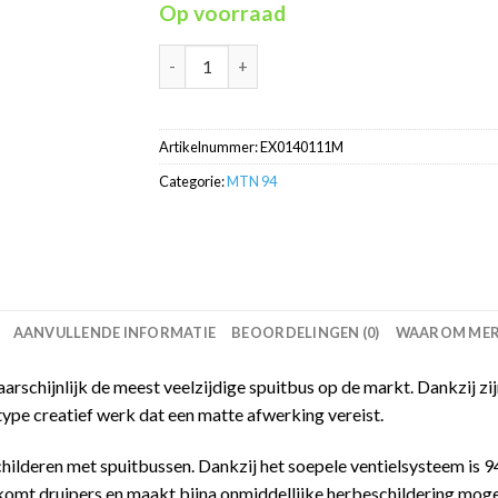
Op voorraad
Babel Green RV-111 MTN94 graffiti spuitbus 
Artikelnummer:
EX0140111M
Categorie:
MTN 94
AANVULLENDE INFORMATIE
BEOORDELINGEN (0)
WAAROM MERC
schijnlijk de meest veelzijdige spuitbus op de markt. Dankzij zijn
type creatief werk dat een matte afwerking vereist.
childeren met spuitbussen. Dankzij het soepele ventielsysteem is
omt druipers en maakt bijna onmiddellijke herbeschildering mogel