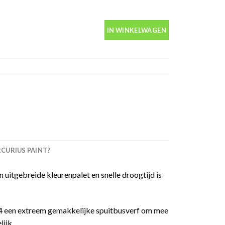
400ml aantal
IN WINKELWAGEN
URIUS PAINT?
 uitgebreide kleurenpalet en snelle droogtijd is
 94 een extreem gemakkelijke spuitbusverf om mee
ijk.