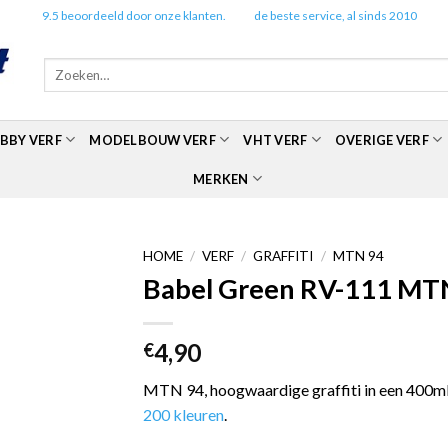
✔️
9.5 beoordeeld door onze klanten.
✔️
de beste service, al sinds 2010
Zoeken
naar:
BBY VERF
MODELBOUW VERF
VHT VERF
OVERIGE VERF
MERKEN
HOME
/
VERF
/
GRAFFITI
/
MTN 94
Babel Green RV-111 MTN
4,90
€
MTN 94, hoogwaardige graffiti in een 400ml 
200 kleuren
.