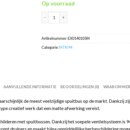
Op voorraad
Tangerine RV-105 MTN94 graffiti spuitbus 40
Artikelnummer:
EX0140105M
Categorie:
MTN 94
AANVULLENDE INFORMATIE
BEOORDELINGEN (0)
WAAROM MERC
schijnlijk de meest veelzijdige spuitbus op de markt. Dankzij zijn
type creatief werk dat een matte afwerking vereist.
childeren met spuitbussen. Dankzij het soepele ventielsysteem is
omt druipers en maakt bijna onmiddellijke herbeschildering mogel