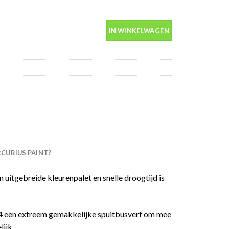
0ml aantal
IN WINKELWAGEN
URIUS PAINT?
 uitgebreide kleurenpalet en snelle droogtijd is
 94 een extreem gemakkelijke spuitbusverf om mee
ijk.