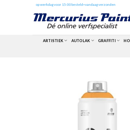
Skip
✔️
op werkdag voor 15:00 besteld=vandaag verzonden
to
content
ARTISTIEK
AUTOLAK
GRAFFITI
HO