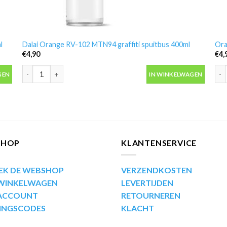
l
Dalai Orange RV-102 MTN94 graffiti spuitbus 400ml
Ora
€
4,90
€
4,
 aantal
Dalai Orange RV-102 MTN94 graffiti spuitbus 400ml aantal
Ora
GEN
IN WINKELWAGEN
SHOP
KLANTENSERVICE
EK DE WEBSHOP
VERZENDKOSTEN
 WINKELWAGEN
LEVERTIJDEN
 ACCOUNT
RETOURNEREN
INGSCODES
KLACHT