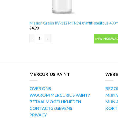
Mission Green RV-112 MTN94 graffiti spuitbus 400m
€
4,90
Mission Green RV-112 MTN94 graffiti spuitbus 400ml
IN WINKELWA
MERCURIUS PAINT
WEB
OVER ONS
BEZO
WAAROM MERCURIUS PAINT?
MIJN
BETAALMOGELIJKHEDEN
MIJN
CONTACTGEGEVENS
KORT
PRIVACY