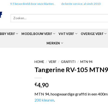
✔️
9.5 beoordeeld door onze klanten.
✔️
de beste service, al sinds 2010
Zoeken
naar:
BBY VERF
MODELBOUW VERF
VHT VERF
OVERIGE VERF
MERKEN
HOME
/
VERF
/
GRAFFITI
/
MTN 94
Tangerine RV-105 MTN94
4,90
€
MTN 94, hoogwaardige graffiti in een 400ml 
200 kleuren
.