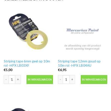
Striping tape 6mm geel op 10m
Striping tape 12mm goud op
rol -HPX LB03XF
10m rol -HPX LB04AU
€
5,00
€
6,95
Striping tape 6mm geel op 10m rol -HPX LB03XF aantal
Striping tape 12mm goud op 10m rol 
IN WINKELWAGEN
IN WINKELWAGEN