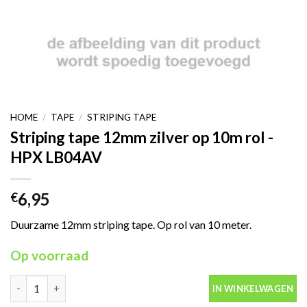
HOME
/
TAPE
/
STRIPING TAPE
Striping tape 12mm zilver op 10m rol -
HPX LB04AV
6,95
€
Duurzame 12mm striping tape. Op rol van 10 meter.
Op voorraad
Striping tape 12mm zilver op 10m rol -HPX LB04AV aantal
IN WINKELWAGEN