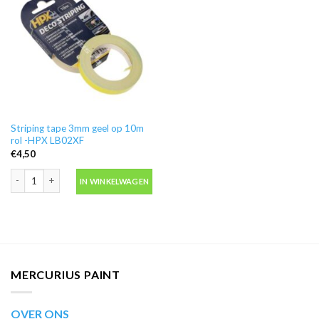
Striping tape 3mm geel op 10m
rol -HPX LB02XF
€
4,50
Striping tape 3mm geel op 10m rol -HPX LB02XF aantal
IN WINKELWAGEN
MERCURIUS PAINT
OVER ONS