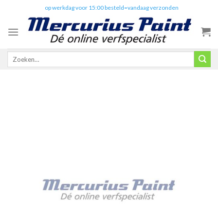
Skip
✔️
op werkdag voor 15:00 besteld=vandaag verzonden
to
content
Zoeken
naar: