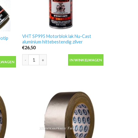
VHT SP995 Motorblok lak Nu-Cast
Motip
aluminium hittebestendig zilver
€
26,50
VHT SP995 Motorblok lak Nu-Cast aluminium hittebestendig 
-Motip 900104- aantal
IN WINKELWAGEN
ELWAGEN