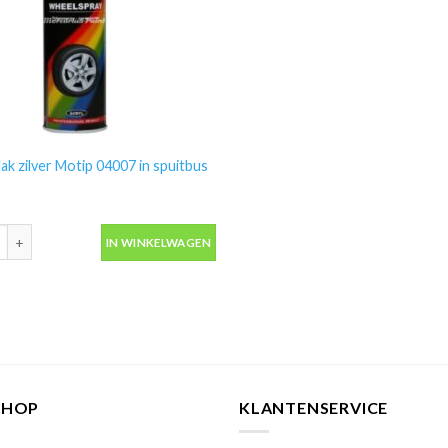
lak zilver Motip 04007 in spuitbus
lak zilver Motip 04007 in spuitbus 500ml aantal
IN WINKELWAGEN
SHOP
KLANTENSERVICE