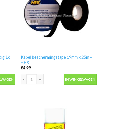
dig 1k
Kabel beschermingstape 19mm x 25m -
HPX
€
4,99
dig 1k Motip 04096 aantal
Kabel beschermingstape 19mm x 25m -HPX aantal
ELWAGEN
IN WINKELWAGEN