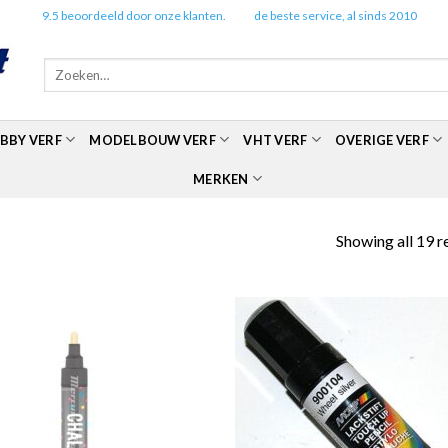
✔️
9.5 beoordeeld door onze klanten.
✔️
de beste service, al sinds 2010
Zoeken
naar:
BBY VERF
MODELBOUW VERF
VHT VERF
OVERIGE VERF
MERKEN
Showing all 19 r