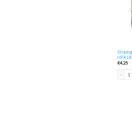
Stripin
HPX L
€
4,25
Stripin