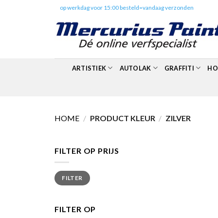
Skip
✔️
op werkdag voor 15:00 besteld=vandaag verzonden
to
content
ARTISTIEK
AUTOLAK
GRAFFITI
HO
HOME
/
PRODUCT KLEUR
/
ZILVER
FILTER OP PRIJS
Min.
Max.
FILTER
prijs
prijs
FILTER OP