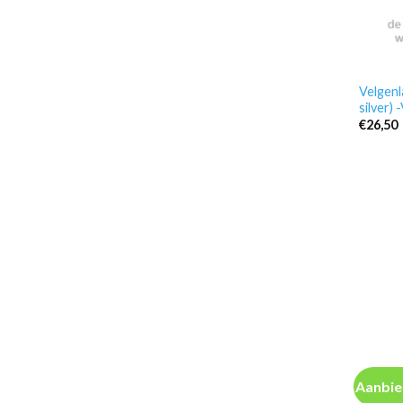
Velgenl
silver)
€
26,50
Aanbie