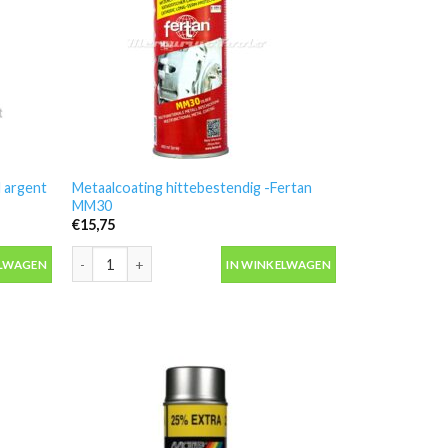
d argent
Metaalcoating hittebestendig -Fertan
MM30
€
15,75
d argent silver -VHT SP188- aantal
Metaalcoating hittebestendig -Fertan MM30 aantal
ELWAGEN
IN WINKELWAGEN