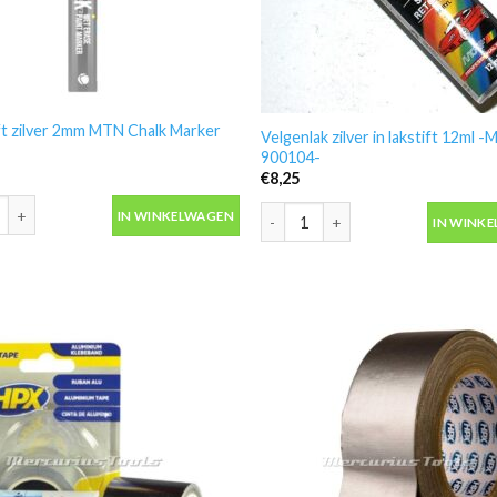
ift zilver 2mm MTN Chalk Marker
Velgenlak zilver in lakstift 12ml -
900104-
€
8,25
ift zilver 2mm MTN Chalk Marker Silver aantal
Velgenlak zilver in lakstift 12ml 
IN WINKELWAGEN
IN WINK