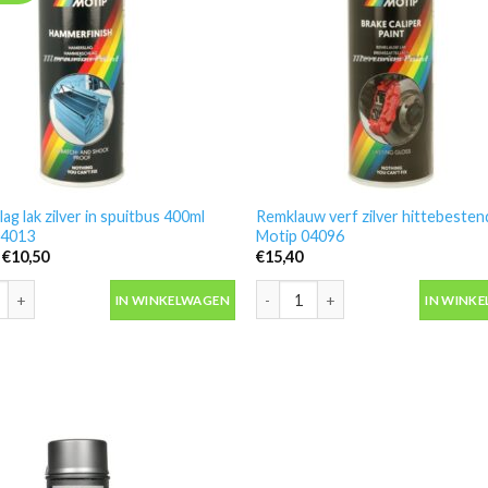
ag lak zilver in spuitbus 400ml
Remklauw verf zilver hittebesten
04013
Motip 04096
Oorspronkelijke
Huidige
€
10,50
€
15,40
prijs
prijs
was:
is:
ag lak zilver in spuitbus 400ml Motip 04013 aantal
Remklauw verf zilver hittebesten
€14,50.
€10,50.
IN WINKELWAGEN
IN WINK