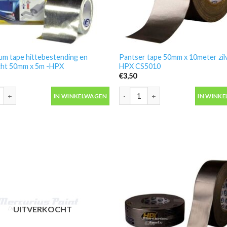
um tape hittebestending en
Pantser tape 50mm x 10meter zilv
icht 50mm x 5m -HPX
HPX CS5010
€
3,50
um tape hittebestending en luchtdicht 50mm x 5m -HPX aantal
Pantser tape 50mm x 10meter zil
IN WINKELWAGEN
IN WINK
UITVERKOCHT