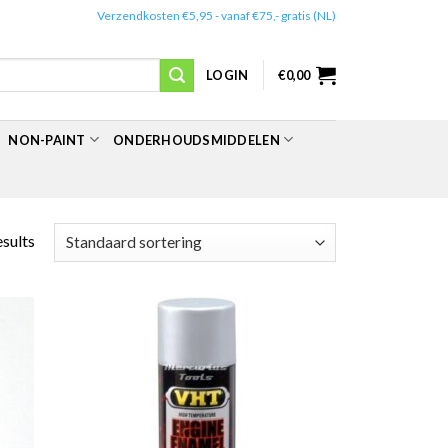
✔️
Verzendkosten €5,95 - vanaf €75,- gratis (NL)
LOGIN
€
0,00
NON-PAINT
ONDERHOUDSMIDDELEN
esults