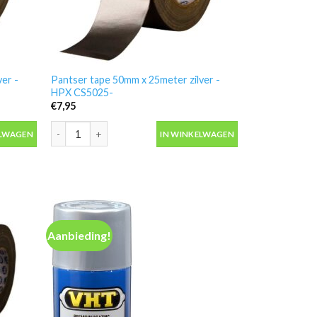
er -
Pantser tape 50mm x 25meter zilver -
HPX CS5025-
€
7,95
ver -HPX CS5010 aantal
Pantser tape 50mm x 25meter zilver -HPX CS5025- aantal
ELWAGEN
IN WINKELWAGEN
Aanbieding!