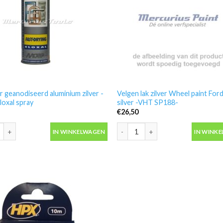
r geanodiseerd aluminium zilver -
Velgen lak zilver Wheel paint For
loxal spray
silver -VHT SP188-
€
26,50
r geanodiseerd aluminium zilver -Motip Eloxal spray aantal
Velgen lak zilver Wheel paint For
IN WINKELWAGEN
IN WINK