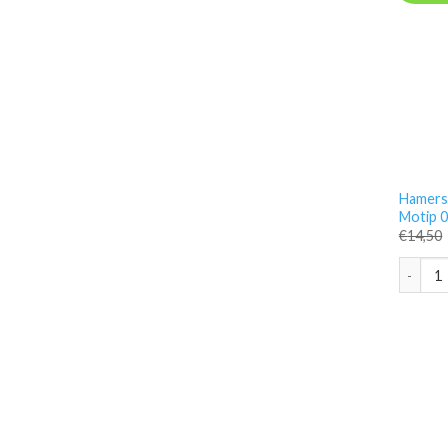
Hamersl
Motip 
€
14,50
Hamersl