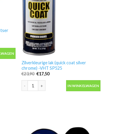
ntser
tser tape 50mm x 50meter aantal
ELWAGEN
Zilverkleurige lak (quick coat silver
chrome) -VHT SP525
Oorspronkelijke
Huidige
€
23,90
€
17,50
prijs
prijs
was:
is:
Zilverkleurige lak (quick coat silver chrome) -VHT SP525 aan
€23,90.
€17,50.
IN WINKELWAGEN