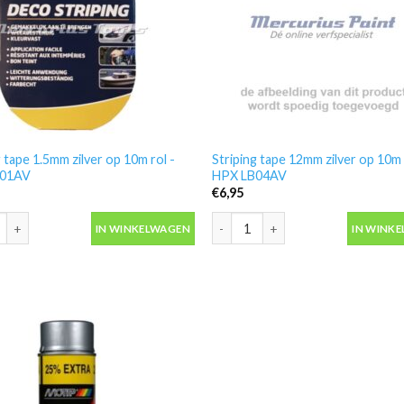
g tape 1.5mm zilver op 10m rol -
Striping tape 12mm zilver op 10m 
B01AV
HPX LB04AV
€
6,95
g tape 1.5mm zilver op 10m rol -HPX LB01AV aantal
Striping tape 12mm zilver op 10m
IN WINKELWAGEN
IN WINK