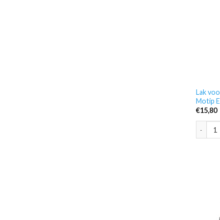
Lak voo
Motip E
€
15,80
Lak voo