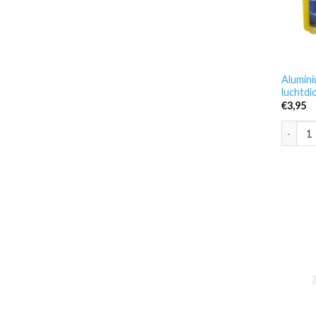
Alumini
luchtd
€
3,95
Alumini