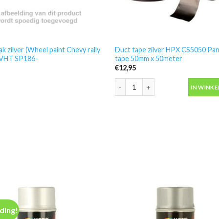
ak zilver (Wheel paint Chevy rally
Duct tape zilver HPX CS5050 Pa
 -VHT SP186-
tape 50mm x 50meter
€
12,95
Duct tape zilver HPX CS5050 Pan
IN WINK
ding!