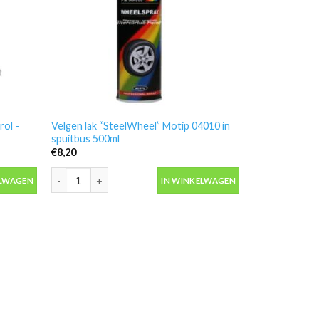
rol -
Velgen lak “SteelWheel” Motip 04010 in
spuitbus 500ml
€
8,20
 rol -HPX LB04AV aantal
Velgen lak "SteelWheel" Motip 04010 in spuitbus 500ml aan
ELWAGEN
IN WINKELWAGEN