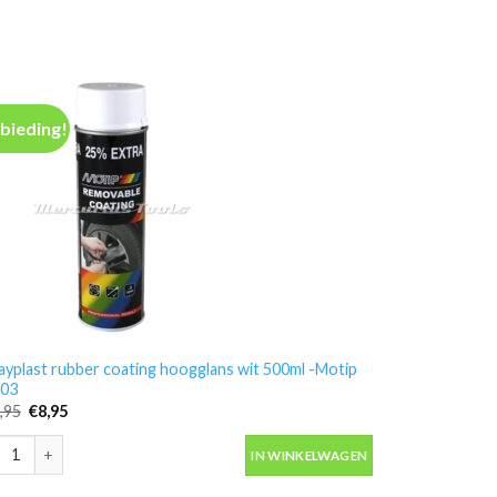
bieding!
ayplast rubber coating hoogglans wit 500ml -Motip
03
Oorspronkelijke
Huidige
,95
€
8,95
prijs
prijs
was:
is:
ayplast rubber coating hoogglans wit 500ml -Motip 04303 aantal
€12,95.
€8,95.
IN WINKELWAGEN