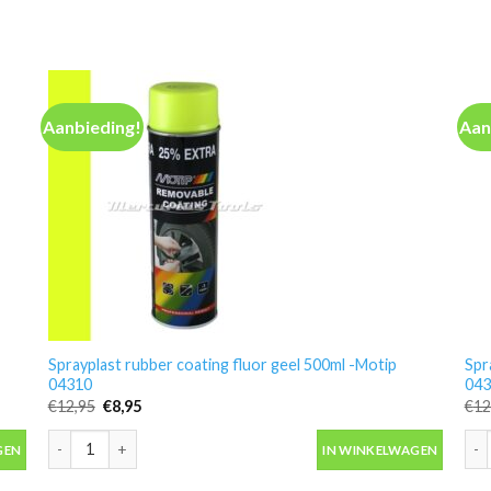
Aanbieding!
Aan
Sprayplast rubber coating fluor geel 500ml -Motip
Spr
04310
043
Oorspronkelijke
Huidige
€
12,95
€
8,95
€
12
prijs
prijs
was:
is:
04307 aantal
Sprayplast rubber coating fluor geel 500ml -Motip 04310 aantal
Spr
€12,95.
€8,95.
GEN
IN WINKELWAGEN