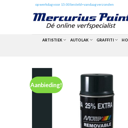
Skip
✔️
op werkdag voor 15:00 besteld=vandaag verzonden
to
content
ARTISTIEK
AUTOLAK
GRAFFITI
HO
Aanbieding!