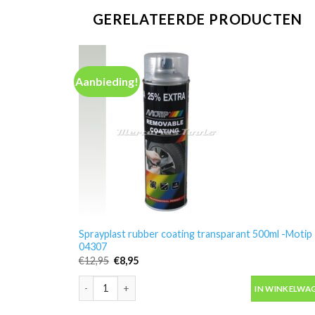
GERELATEERDE PRODUCTEN
Aanbieding!
Sprayplast rubber coating transparant 500ml -Motip
04307
Oorspronkelijke
Huidige
€
12,95
€
8,95
prijs
prijs
was:
is:
Sprayplast rubber coating transparant 500ml -Motip 
€12,95.
€8,95.
IN WINKELWA