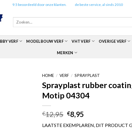
✔️
9.5 beoordeeld door onze klanten.
✔️
de beste service, al sinds 2010
Zoeken
naar:
BBY VERF
MODELBOUW VERF
VHT VERF
OVERIGE VERF
MERKEN
HOME
/
VERF
/
SPRAYPLAST
Sprayplast rubber coating
Motip 04304
Oorspronkelijke
Huidige
12,95
8,95
€
€
prijs
prijs
LAATSTE EXEMPLAREN, DIT PRODUCT 
was:
is: