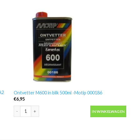
A2
Ontvetter M600 in blik 500ml -Motip 000186
€
6,95
Ontvetter M600 in blik 500ml -Motip 000186 aantal
IN WINKELWAGEN