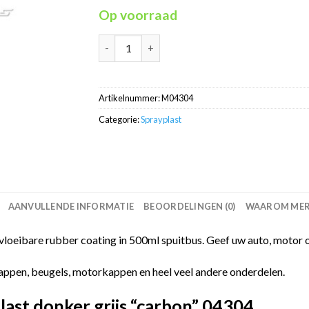
€12,95.
€8,95.
Op voorraad
Sprayplast rubber coating grijs "carbon" 500
Artikelnummer:
M04304
Categorie:
Sprayplast
AANVULLENDE INFORMATIE
BEOORDELINGEN (0)
WAAROM MERC
oeibare rubber coating in 500ml spuitbus. Geef uw auto, motor of 
chappen, beugels, motorkappen en heel veel andere onderdelen.
ast donker grijs “carbon” 04304