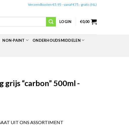
✔️
Verzendkosten €5,95 - vanaf €75,- gratis (NL)
LOGIN
€
0,00
NON-PAINT
ONDERHOUDSMIDDELEN
 grijs “carbon” 500ml -
GAAT UIT ONS ASSORTIMENT