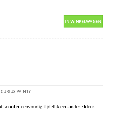
ml -Motip 04304 aantal
IN WINKELWAGEN
URIUS PAINT?
scooter eenvoudig tijdelijk een andere kleur.