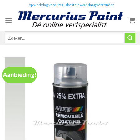
Skip
✔️
op werkdag voor 15:00 besteld=vandaag verzonden
to
content
Zoeken
naar:
Aanbieding!