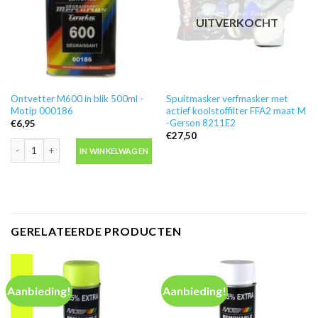
UITVERKOCHT
Ontvetter M600 in blik 500ml -
Spuitmasker verfmasker met
Motip 000186
actief koolstoffilter FFA2 maat M
-Gerson 8211E2
€
6,95
€
27,50
Ontvetter M600 in blik 500ml -Motip 000186 aantal
IN WINKELWAGEN
GERELATEERDE PRODUCTEN
Aanbieding!
Aanbieding!