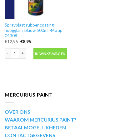
Sprayplast rubber coating
hoogglans blauw 500ml -Motip
04308
Oorspronkelijke
Huidige
€
12,95
€
8,95
prijs
prijs
was:
is:
Sprayplast rubber coating hoogglans blauw 500ml -Motip 04308 aantal
€12,95.
€8,95.
IN WINKELWAGEN
MERCURIUS PAINT
OVER ONS
WAAROM MERCURIUS PAINT?
BETAALMOGELIJKHEDEN
CONTACTGEGEVENS