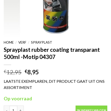
HOME
/
VERF
/
SPRAYPLAST
Sprayplast rubber coating transparant
500ml -Motip 04307
Oorspronkelijke
Huidige
12,95
8,95
€
€
prijs
prijs
LAATSTE EXEMPLAREN, DIT PRODUCT GAAT UIT ONS
was:
is:
ASSORTIMENT
€12,95.
€8,95.
Op voorraad
Sprayplast rubber coating transparant 500ml -Motip 04307 aant
IN WINKELWAGEN