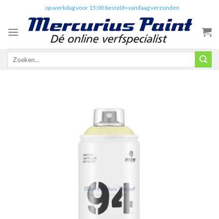
Skip
✔️
op werkdag voor 15:00 besteld=vandaag verzonden
to
content
Zoeken
naar: