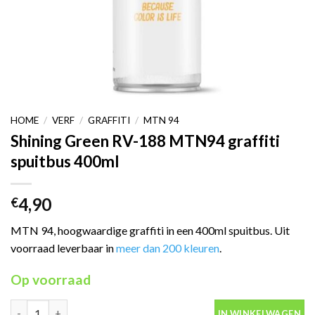
HOME
/
VERF
/
GRAFFITI
/
MTN 94
Shining Green RV-188 MTN94 graffiti
spuitbus 400ml
4,90
€
MTN 94, hoogwaardige graffiti in een 400ml spuitbus. Uit
voorraad leverbaar in
meer dan 200 kleuren
.
Op voorraad
Shining Green RV-188 MTN94 graffiti spuitbus 400ml aantal
IN WINKELWAGEN