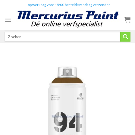
Skip
✔️
op werkdag voor 15:00 besteld=vandaag verzonden
to
content
Zoeken
naar: