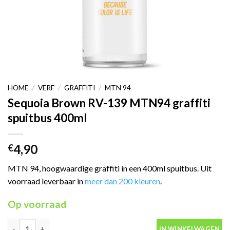
HOME
/
VERF
/
GRAFFITI
/
MTN 94
Sequoia Brown RV-139 MTN94 graffiti
spuitbus 400ml
4,90
€
MTN 94, hoogwaardige graffiti in een 400ml spuitbus. Uit
voorraad leverbaar in
meer dan 200 kleuren
.
Op voorraad
Sequoia Brown RV-139 MTN94 graffiti spuitbus 400ml aantal
IN WINKELWAGEN