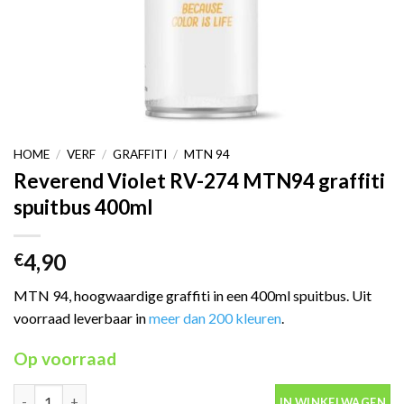
HOME
/
VERF
/
GRAFFITI
/
MTN 94
Reverend Violet RV-274 MTN94 graffiti
spuitbus 400ml
4,90
€
MTN 94, hoogwaardige graffiti in een 400ml spuitbus. Uit
voorraad leverbaar in
meer dan 200 kleuren
.
Op voorraad
Reverend Violet RV-274 MTN94 graffiti spuitbus 400ml aantal
IN WINKELWAGEN