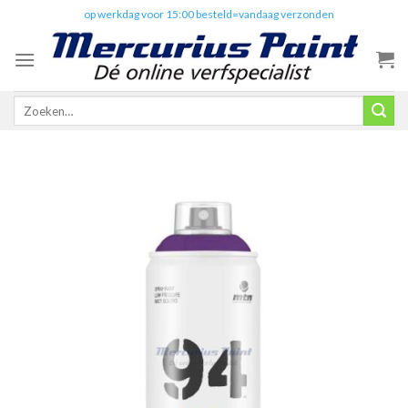
Skip
✔️
op werkdag voor 15:00 besteld=vandaag verzonden
to
content
Zoeken
naar: