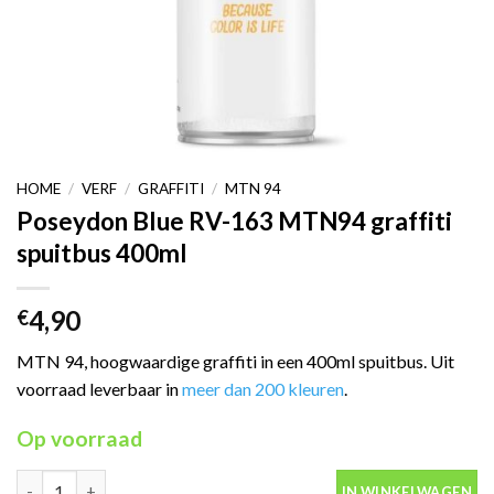
HOME
/
VERF
/
GRAFFITI
/
MTN 94
Poseydon Blue RV-163 MTN94 graffiti
spuitbus 400ml
4,90
€
MTN 94, hoogwaardige graffiti in een 400ml spuitbus. Uit
voorraad leverbaar in
meer dan 200 kleuren
.
Op voorraad
Poseydon Blue RV-163 MTN94 graffiti spuitbus 400ml aantal
IN WINKELWAGEN