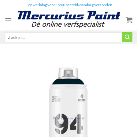
Skip
✔️
op werkdag voor 15:00 besteld=vandaag verzonden
to
content
Zoeken
naar: