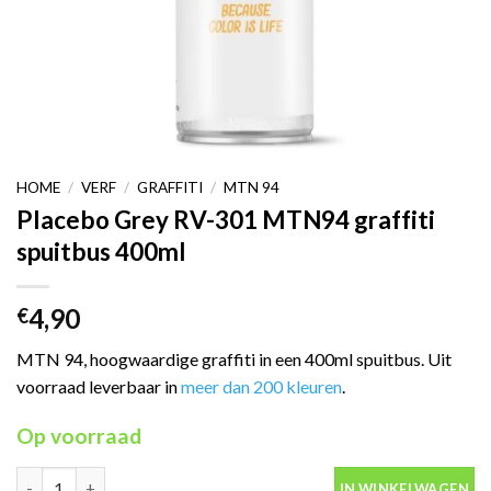
HOME
/
VERF
/
GRAFFITI
/
MTN 94
Placebo Grey RV-301 MTN94 graffiti
spuitbus 400ml
4,90
€
MTN 94, hoogwaardige graffiti in een 400ml spuitbus. Uit
voorraad leverbaar in
meer dan 200 kleuren
.
Op voorraad
Placebo Grey RV-301 MTN94 graffiti spuitbus 400ml aantal
IN WINKELWAGEN