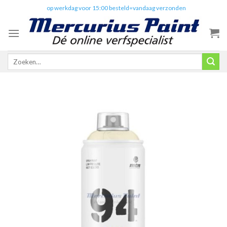
Skip
✔️
op werkdag voor 15:00 besteld=vandaag verzonden
to
content
Zoeken
naar: