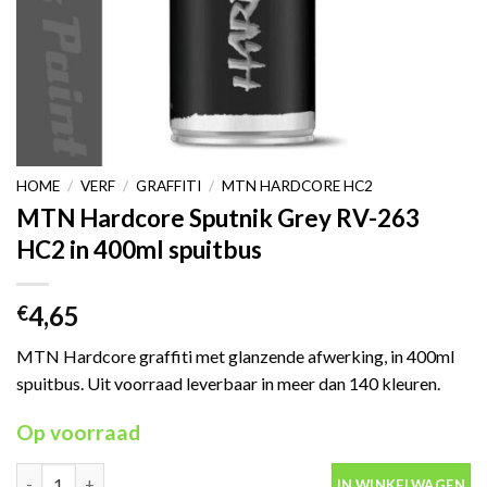
HOME
/
VERF
/
GRAFFITI
/
MTN HARDCORE HC2
MTN Hardcore Sputnik Grey RV-263
HC2 in 400ml spuitbus
4,65
€
MTN Hardcore graffiti met glanzende afwerking, in 400ml
spuitbus. Uit voorraad leverbaar in meer dan 140 kleuren.
Op voorraad
MTN Hardcore Sputnik Grey RV-263 HC2 in 400ml spuitbus aant
IN WINKELWAGEN