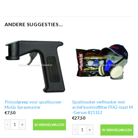
ANDERE SUGGESTIES…
Pistoolgreep voor spuitbussen -
Spuitmasker verfmasker met
Motip Spraymaster
actief koolstoffilter FFA2 maat M
-Gerson 8211E2
€
7,50
€
27,50
Pistoolgreep voor spuitbussen -Motip Spraymaster aantal
IN WINKELWAGEN
Spuitmasker verfmasker met actief k
IN WINKELWAGEN