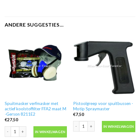
ANDERE SUGGESTIES…
Spuitmasker verfmasker met
Pistoolgreep voor spuitbussen -
actief koolstoffilter FFA2 maat M
Motip Spraymaster
-Gerson 8211E2
€
7,50
€
27,50
Pistoolgreep voor spuitbussen -Moti
IN WINKELWAGEN
Spuitmasker verfmasker met actief koolstoffilter FFA2 maat M -Gerson 821
IN WINKELWAGEN