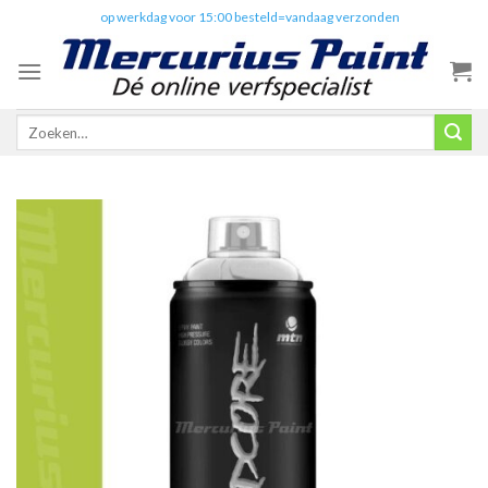
Skip
✔️
op werkdag voor 15:00 besteld=vandaag verzonden
to
content
Zoeken
naar: