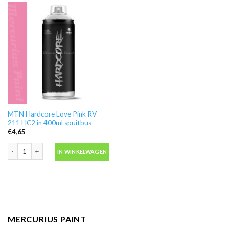
MTN Hardcore Love Pink RV-
211 HC2 in 400ml spuitbus
€
4,65
MTN Hardcore Love Pink RV-211 HC2 in 400ml spuitbus aantal
IN WINKELWAGEN
MERCURIUS PAINT