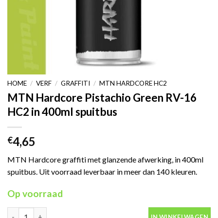
HOME
/
VERF
/
GRAFFITI
/
MTN HARDCORE HC2
MTN Hardcore Pistachio Green RV-16
HC2 in 400ml spuitbus
4,65
€
MTN Hardcore graffiti met glanzende afwerking, in 400ml
spuitbus. Uit voorraad leverbaar in meer dan 140 kleuren.
Op voorraad
MTN Hardcore Pistachio Green RV-16 HC2 in 400ml spuitbus aa
IN WINKELWAGEN