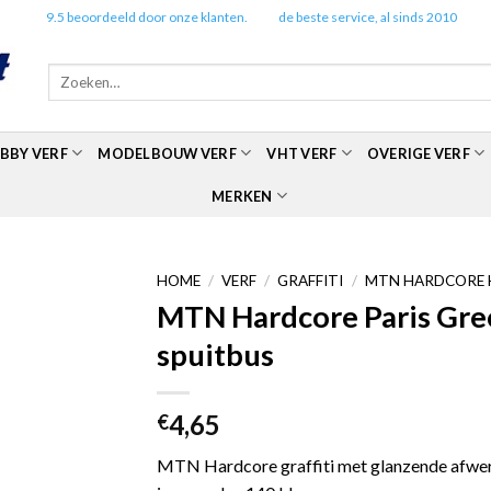
✔️
9.5 beoordeeld door onze klanten.
✔️
de beste service, al sinds 2010
Zoeken
naar:
BBY VERF
MODELBOUW VERF
VHT VERF
OVERIGE VERF
MERKEN
HOME
/
VERF
/
GRAFFITI
/
MTN HARDCORE 
MTN Hardcore Paris Gre
spuitbus
4,65
€
MTN Hardcore graffiti met glanzende afwerk