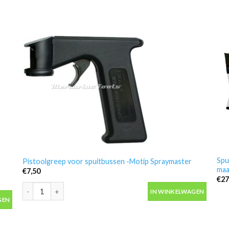
Spu
Pistoolgreep voor spuitbussen -Motip Spraymaster
maa
€
7,50
€
27
Pistoolgreep voor spuitbussen -Motip Spraymaster aantal
IN WINKELWAGEN
rk aantal
GEN