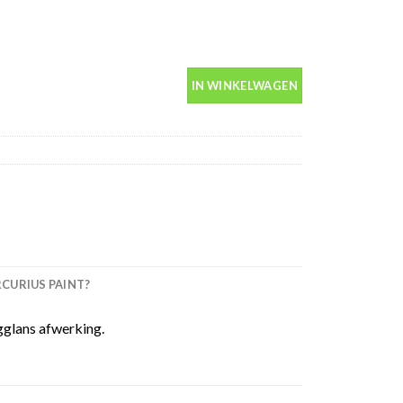
spuitbus aantal
IN WINKELWAGEN
URIUS PAINT?
gglans afwerking.