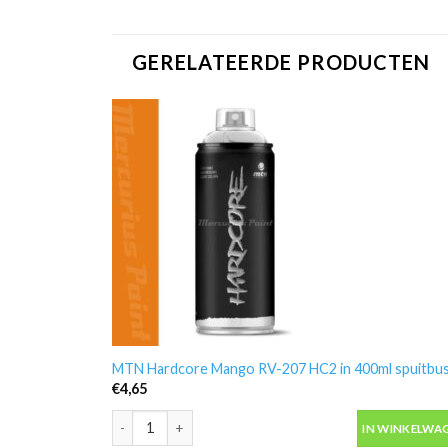
GERELATEERDE PRODUCTEN
MTN Hardcore Mango RV-207 HC2 in 400ml spuitbu
€
4,65
MTN Hardcore Mango RV-207 HC2 in 400ml spuitbus 
IN WINKELWA