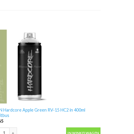
 Hardcore Apple Green RV-15 HC2 in 400ml
itbus
65
antal
 Hardcore Apple Green RV-15 HC2 in 400ml spuitbus aantal
IN WINKELWAGEN