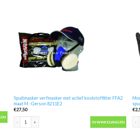
Spuitmasker verfmasker met actief koolstoffilter FFA2
Mon
maat M -Gerson 8211E2
spu
€
27,50
€
2,
antal
GEN
Spuitmasker verfmasker met actief koolstoffilter FFA2 maat M 
Mon
IN WINKELWAGEN