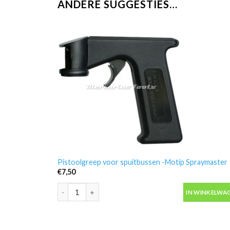
ANDERE SUGGESTIES…
Pistoolgreep voor spuitbussen -Motip Spraymaster
€
7,50
Pistoolgreep voor spuitbussen -Motip Spraymaster a
IN WINKELWA