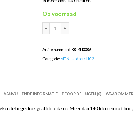
in meer dan 140 kleuren.
Op voorraad
MTN Hardcore Light Grey RV-6 HC2 in 400ml 
Artikelnummer:
EX014H0006
Categorie:
MTN Hardcore HC2
AANVULLENDE INFORMATIE
BEOORDELINGEN (0)
WAAROM MERC
kende hoge druk graffiti blikken. Meer dan 140 kleuren met hoo