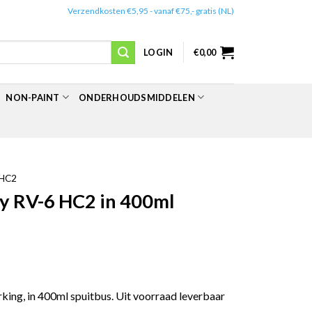
✔️
Verzendkosten €5,95 - vanaf €75,- gratis (NL)
LOGIN
€
0,00
NON-PAINT
ONDERHOUDSMIDDELEN
HC2
y RV-6 HC2 in 400ml
ing, in 400ml spuitbus. Uit voorraad leverbaar