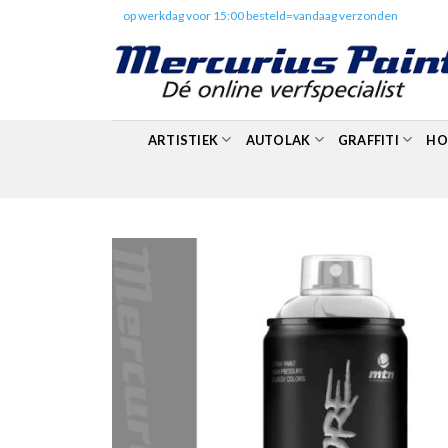
Skip
✔️
op werkdag voor 15:00 besteld=vandaag verzonden
to
content
ARTISTIEK
AUTOLAK
GRAFFITI
HO