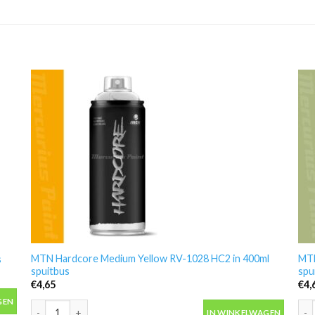
MTN Hardcore Medium Yellow RV-1028 HC2 in 400ml
MTN
s
spuitbus
spu
€
4,65
€
4,
aantal
GEN
MTN Hardcore Medium Yellow RV-1028 HC2 in 400ml spuitbus a
MTN
IN WINKELWAGEN