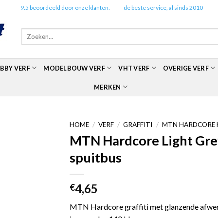
✔️
9.5 beoordeeld door onze klanten.
✔️
de beste service, al sinds 2010
Zoeken
naar:
BBY VERF
MODELBOUW VERF
VHT VERF
OVERIGE VERF
MERKEN
HOME
/
VERF
/
GRAFFITI
/
MTN HARDCORE 
MTN Hardcore Light Gre
spuitbus
4,65
€
MTN Hardcore graffiti met glanzende afwerk