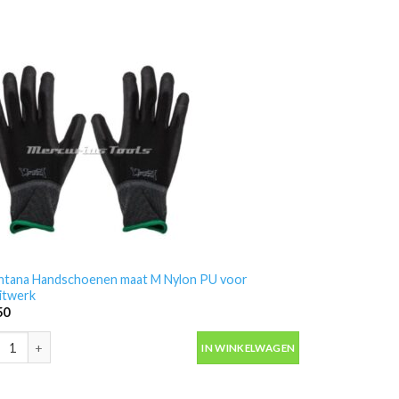
tana Handschoenen maat M Nylon PU voor
itwerk
50
-Gerson 8211E2 aantal
tana Handschoenen maat M Nylon PU voor spuitwerk aantal
IN WINKELWAGEN