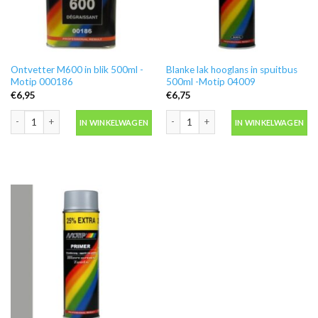
Ontvetter M600 in blik 500ml -
Blanke lak hooglans in spuitbus
Motip 000186
500ml -Motip 04009
€
6,95
€
6,75
Ontvetter M600 in blik 500ml -Motip 000186 aantal
Blanke lak hooglans in spuitbus 500ml
IN WINKELWAGEN
IN WINKELWAGEN