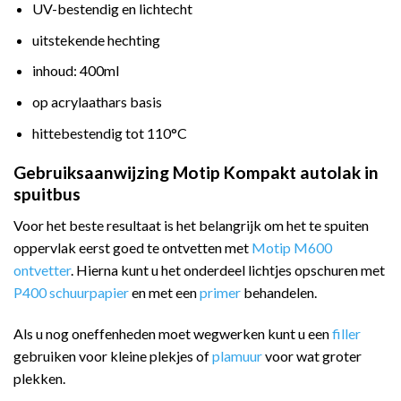
UV-bestendig en lichtecht
uitstekende hechting
inhoud: 400ml
op acrylaathars basis
hittebestendig tot 110°C
Gebruiksaanwijzing Motip Kompakt autolak in
spuitbus
Voor het beste resultaat is het belangrijk om het te spuiten
oppervlak eerst goed te ontvetten met
Motip M600
ontvetter
. Hierna kunt u het onderdeel lichtjes opschuren met
P400 schuurpapier
en met een
primer
behandelen.
Als u nog oneffenheden moet wegwerken kunt u een
filler
gebruiken voor kleine plekjes of
plamuur
voor wat groter
plekken.