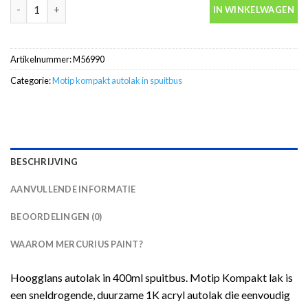
Motip Kompakt 56990 zwart metallic autolak in spuitbus 400ml 
IN WINKELWAGEN
Artikelnummer:
M56990
Categorie:
Motip kompakt autolak in spuitbus
BESCHRIJVING
AANVULLENDE INFORMATIE
BEOORDELINGEN (0)
WAAROM MERCURIUS PAINT?
Hoogglans autolak in 400ml spuitbus. Motip Kompakt lak is
een sneldrogende, duurzame 1K acryl autolak die eenvoudig