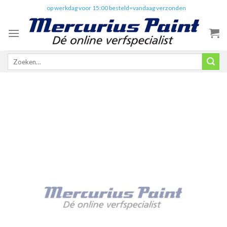
Skip
✔️
op werkdag voor 15:00 besteld=vandaag verzonden
to
content
Zoeken
naar: