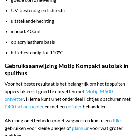
UV-bestendig en lichtecht
uitstekende hechting
inhoud: 400ml
op acrylaathars basis
hittebestendig tot 110°C
Gebruiksaanwijzing Motip Kompakt autolak in
spuitbus
Voor het beste resultaat is het belangrijk om het te spuiten
oppervlak eerst goed te ontvetten met
Motip M600
ontvetter
. Hierna kunt u het onderdeel lichtjes opschuren met
P400 schuurpapier
en met een
primer
behandelen.
Als u nog oneffenheden moet wegwerken kunt u een
filler
gebruiken voor kleine plekjes of
plamuur
voor wat groter
plekken.