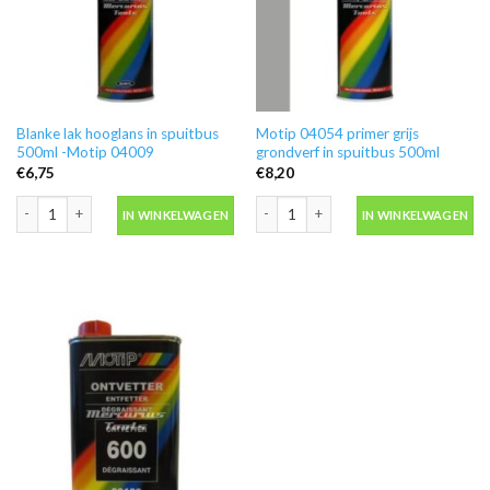
Blanke lak hooglans in spuitbus
Motip 04054 primer grijs
500ml -Motip 04009
grondverf in spuitbus 500ml
€
6,75
€
8,20
Blanke lak hooglans in spuitbus 500ml -Motip 04009 aantal
Motip 04054 primer grijs grondverf in
IN WINKELWAGEN
IN WINKELWAGEN