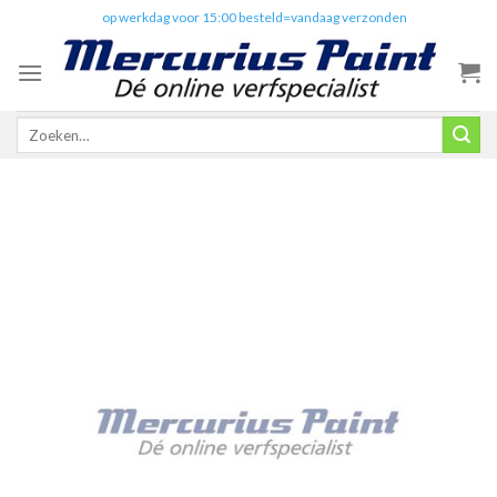
Skip
✔️
op werkdag voor 15:00 besteld=vandaag verzonden
to
content
Zoeken
naar: