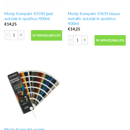
Motip Kompakt 43500 geel
Motip Kompakt 53635 blauw
autolak in spuitbus 400ml
metallic autolak in spuitbus
400ml
€
14,25
€
14,25
Motip Kompakt 43500 geel autolak in spuitbus 400ml aantal
IN WINKELWAGEN
Motip Kompakt 53635 blauw metallic a
IN WINKELWAGEN
Motip Kompakt waaier