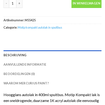
Motip Kompakt 55425 beige metallic autolak in spuitbus 400ml a
IN WINKELWAGEN
Artikelnummer:
M55425
Categorie:
Motip kompakt autolak in spuitbus
BESCHRIJVING
AANVULLENDE INFORMATIE
BEOORDELINGEN (0)
WAAROM MERCURIUS PAINT?
Hoogglans autolak in 400ml spuitbus. Motip Kompakt lak is
een sneldrogende, duurzame 1K acryl autolak die eenvoudig