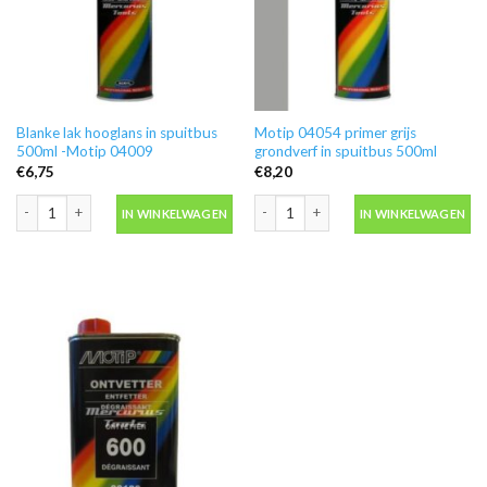
Blanke lak hooglans in spuitbus
Motip 04054 primer grijs
500ml -Motip 04009
grondverf in spuitbus 500ml
€
6,75
€
8,20
Blanke lak hooglans in spuitbus 500ml -Motip 04009 aantal
Motip 04054 primer grijs grondverf in
IN WINKELWAGEN
IN WINKELWAGEN