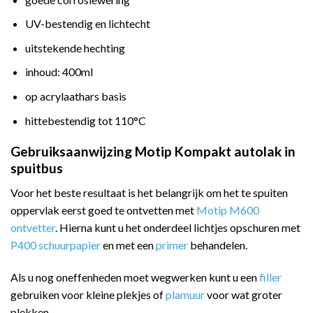
UV-bestendig en lichtecht
uitstekende hechting
inhoud: 400ml
op acrylaathars basis
hittebestendig tot 110°C
Gebruiksaanwijzing Motip Kompakt autolak in
spuitbus
Voor het beste resultaat is het belangrijk om het te spuiten
oppervlak eerst goed te ontvetten met
Motip M600
ontvetter
. Hierna kunt u het onderdeel lichtjes opschuren met
P400 schuurpapier
en met een
primer
behandelen.
Als u nog oneffenheden moet wegwerken kunt u een
filler
gebruiken voor kleine plekjes of
plamuur
voor wat groter
plekken.