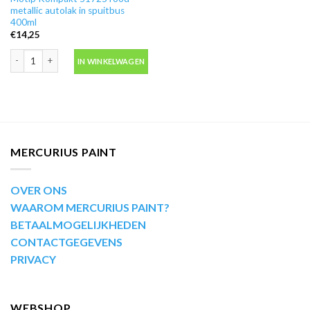
metallic autolak in spuitbus
400ml
€
14,25
Motip Kompakt 51725 rood metallic autolak in spuitbus 400ml aantal
IN WINKELWAGEN
MERCURIUS PAINT
OVER ONS
WAAROM MERCURIUS PAINT?
BETAALMOGELIJKHEDEN
CONTACTGEGEVENS
PRIVACY
WEBSHOP