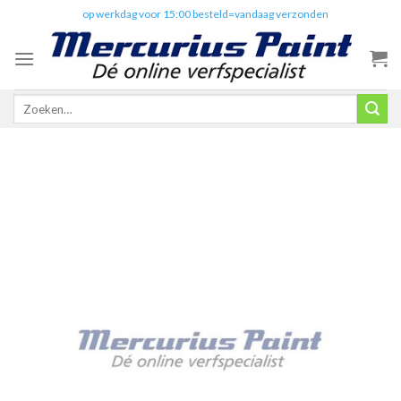
Skip
✔️
op werkdag voor 15:00 besteld=vandaag verzonden
to
content
Zoeken
naar: