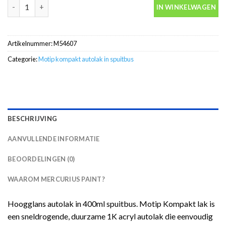
Motip Kompakt 54607 blauw metallic autolak in spuitbus 400ml 
IN WINKELWAGEN
Artikelnummer:
M54607
Categorie:
Motip kompakt autolak in spuitbus
BESCHRIJVING
AANVULLENDE INFORMATIE
BEOORDELINGEN (0)
WAAROM MERCURIUS PAINT?
Hoogglans autolak in 400ml spuitbus. Motip Kompakt lak is
een sneldrogende, duurzame 1K acryl autolak die eenvoudig