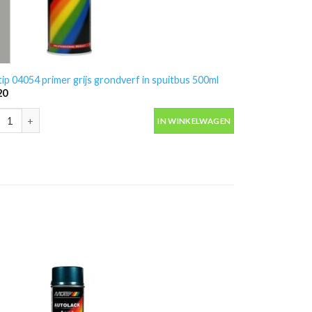
ip 04054 primer grijs grondverf in spuitbus 500ml
20
ip 04054 primer grijs grondverf in spuitbus 500ml aantal
IN WINKELWAGEN