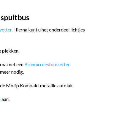
 spuitbus
etter
. Hierna kunt u het onderdeel lichtjes
e plekken.
arna met een
Brunox roestomzetter
.
 meer nodig.
n de Motip Kompakt metallic autolak.
n
aan.