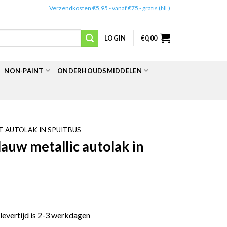
✔️
Verzendkosten €5,95 - vanaf €75,- gratis (NL)
LOGIN
€
0,00
NON-PAINT
ONDERHOUDSMIDDELEN
 AUTOLAK IN SPUITBUS
uw metallic autolak in
 levertijd is 2-3 werkdagen