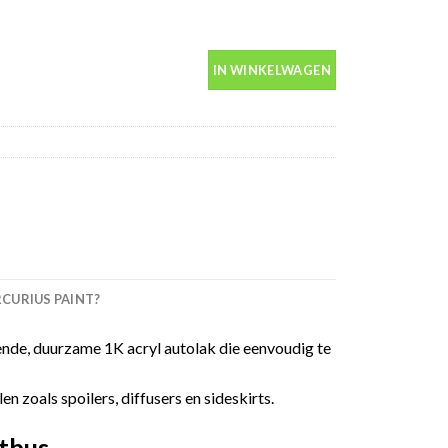
in spuitbus 400ml aantal
IN WINKELWAGEN
URIUS PAINT?
nde, duurzame 1K acryl autolak die eenvoudig te
 zoals spoilers, diffusers en sideskirts.
tbus