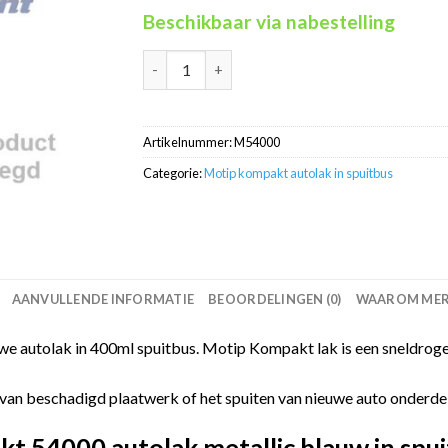
Beschikbaar via nabestelling
Motip Kompakt 54000 blauw metallic autolak 
Artikelnummer:
M54000
Categorie:
Motip kompakt autolak in spuitbus
AANVULLENDE INFORMATIE
BEOORDELINGEN (0)
WAAROM MERC
 autolak in 400ml spuitbus. Motip Kompakt lak is een sneldroge
van beschadigd plaatwerk of het spuiten van nieuwe auto onderdelen
 54000 autolak metallic blauw in spui