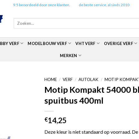
✔️
9.5 beoordeeld door onze klanten.
✔️
de beste service, al sinds 2010
Zoeken
naar:
BBY VERF
MODELBOUW VERF
VHT VERF
OVERIGE VERF
MERKEN
HOME
/
VERF
/
AUTOLAK
/
MOTIP KOMPAKT
Motip Kompakt 54000 bla
spuitbus 400ml
14,25
€
Deze kleur is niet standaard op voorraad. De