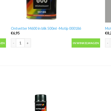
Ontvetter M600 in blik 500ml -Motip 000186
Mot
€
6,95
€
8,
antal
Ontvetter M600 in blik 500ml -Motip 000186 aantal
Mot
GEN
IN WINKELWAGEN