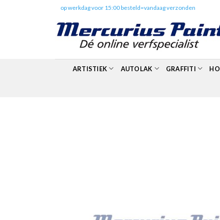
Skip
✔️
op werkdag voor 15:00 besteld=vandaag verzonden
to
content
ARTISTIEK
AUTOLAK
GRAFFITI
HO