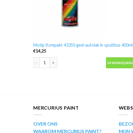
Motip Kompakt 43350 geel autolak in spuitbus 400ml
€
14,25
Motip Kompakt 43350 geel autolak in spuitbus 400ml
IN WINKELWA
MERCURIUS PAINT
WEB
OVER ONS
BEZO
WAAROM MERCURIUS PAINT?
MIJN