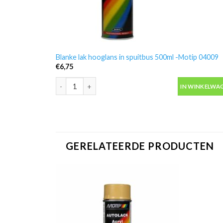
Blanke lak hooglans in spuitbus 500ml -Motip 04009
€
6,75
Blanke lak hooglans in spuitbus 500ml -Motip 04009 a
IN WINKELWA
GERELATEERDE PRODUCTEN