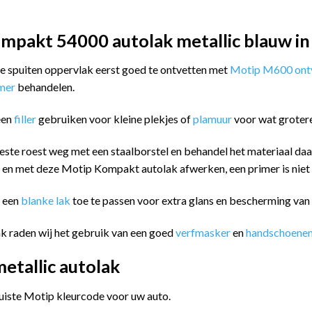
mpakt 54000 autolak metallic blauw in
 te spuiten oppervlak eerst goed te ontvetten met
Motip M600 ontv
imer
behandelen.
een
filler
gebruiken voor kleine plekjes of
plamuur
voor wat groter
este roest weg met een staalborstel en behandel het materiaal da
n en met deze Motip Kompakt autolak afwerken, een primer is niet
m een
blanke lak
toe te passen voor extra glans en bescherming va
k raden wij het gebruik van een goed
verfmasker
en
handschoene
tallic autolak
juiste Motip kleurcode voor uw auto.