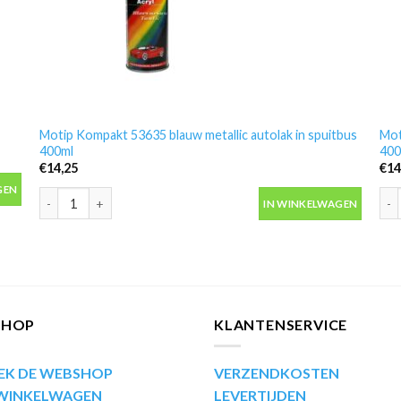
Motip Kompakt 53635 blauw metallic autolak in spuitbus
Mot
400ml
400
€
14,25
€
14
 aantal
GEN
Motip Kompakt 53635 blauw metallic autolak in spuitbus 400ml 
Mot
IN WINKELWAGEN
SHOP
KLANTENSERVICE
EK DE WEBSHOP
VERZENDKOSTEN
 WINKELWAGEN
LEVERTIJDEN