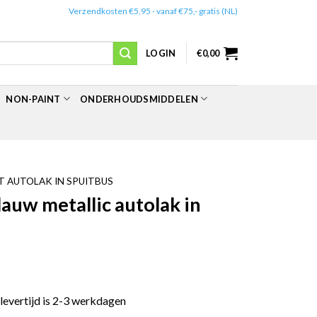
✔️
Verzendkosten €5,95 - vanaf €75,- gratis (NL)
LOGIN
€
0,00
NON-PAINT
ONDERHOUDSMIDDELEN
 AUTOLAK IN SPUITBUS
uw metallic autolak in
 levertijd is 2-3 werkdagen