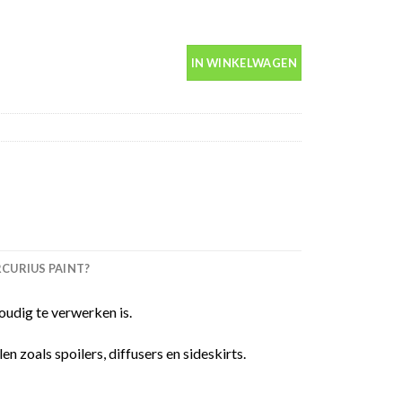
in spuitbus 400ml aantal
IN WINKELWAGEN
URIUS PAINT?
udig te verwerken is.
 zoals spoilers, diffusers en sideskirts.