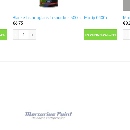
Blanke lak hooglans in spuitbus 500ml -Motip 04009
Mot
€
6,75
€
8,
Blanke lak hooglans in spuitbus 500ml -Motip 04009 aantal
Mot
GEN
IN WINKELWAGEN