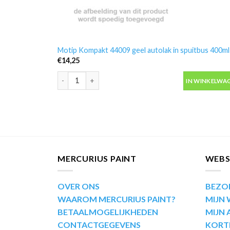
Motip Kompakt 44009 geel autolak in spuitbus 400ml
€
14,25
Motip Kompakt 44009 geel autolak in spuitbus 400ml
IN WINKELWA
MERCURIUS PAINT
WEB
OVER ONS
BEZO
WAAROM MERCURIUS PAINT?
MIJN
BETAALMOGELIJKHEDEN
MIJN
CONTACTGEGEVENS
KORT