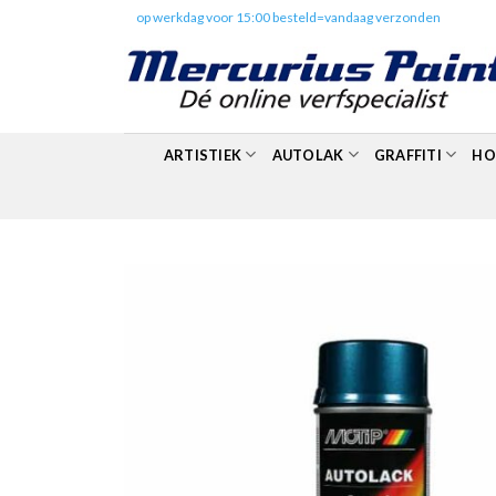
Skip
✔️
op werkdag voor 15:00 besteld=vandaag verzonden
to
content
ARTISTIEK
AUTOLAK
GRAFFITI
HO