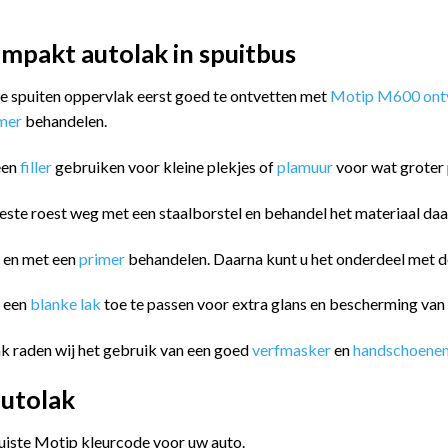
mpakt autolak in spuitbus
 te spuiten oppervlak eerst goed te ontvetten met
Motip M600 ontv
imer
behandelen.
een
filler
gebruiken voor kleine plekjes of
plamuur
voor wat groter 
este roest weg met een staalborstel en behandel het materiaal da
n en met een
primer
behandelen. Daarna kunt u het onderdeel met
m een
blanke lak
toe te passen voor extra glans en bescherming va
k raden wij het gebruik van een goed
verfmasker
en
handschoene
utolak
juiste Motip kleurcode voor uw auto.