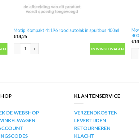
Mot
Motip Kompakt 41196 rood autolak in spuitbus 400ml
400
€
14,25
€
14
 aantal
Motip Kompakt 41196 rood autolak in spuitbus 400ml aantal
GEN
IN WINKELWAGEN
Mot
SHOP
KLANTENSERVICE
EK DE WEBSHOP
VERZENDKOSTEN
 WINKELWAGEN
LEVERTIJDEN
 ACCOUNT
RETOURNEREN
INGSCODES
KLACHT