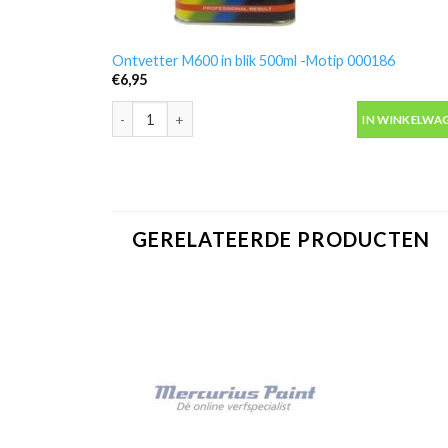
Ontvetter M600 in blik 500ml -Motip 000186
€
6,95
Ontvetter M600 in blik 500ml -Motip 000186 aantal
IN WINKELWA
GERELATEERDE PRODUCTEN