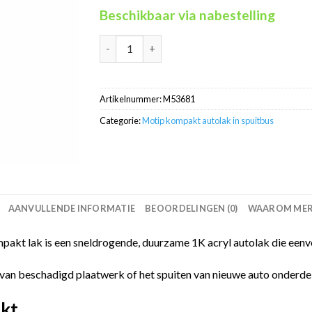
Beschikbaar via nabestelling
Motip Kompakt 53681 blauw metallic autolak 
Artikelnummer:
M53681
Categorie:
Motip kompakt autolak in spuitbus
AANVULLENDE INFORMATIE
BEOORDELINGEN (0)
WAAROM MERC
akt lak is een sneldrogende, duurzame 1K acryl autolak die eenvo
van beschadigd plaatwerk of het spuiten van nieuwe auto onderdelen
kt