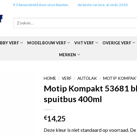
✔️
9.5 beoordeeld door onze klanten.
✔️
de beste service, al sinds 2010
Zoeken
naar:
BBY VERF
MODELBOUW VERF
VHT VERF
OVERIGE VERF
MERKEN
HOME
/
VERF
/
AUTOLAK
/
MOTIP KOMPAKT
Motip Kompakt 53681 bla
spuitbus 400ml
14,25
€
Deze kleur is niet standaard op voorraad. De