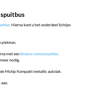
 spuitbus
etter
. Hierna kunt u het onderdeel lichtjes
e plekken.
arna met een
Brunox roestomzetter
.
 meer nodig.
n de Motip Kompakt metallic autolak.
n
aan.