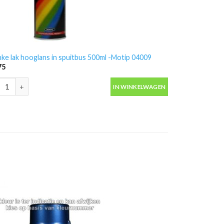
nke lak hooglans in spuitbus 500ml -Motip 04009
75
nke lak hooglans in spuitbus 500ml -Motip 04009 aantal
IN WINKELWAGEN