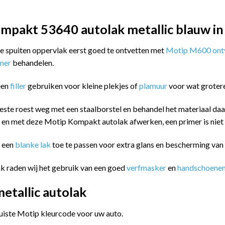
mpakt 53640 autolak metallic blauw in
 te spuiten oppervlak eerst goed te ontvetten met
Motip M600 ontv
imer
behandelen.
een
filler
gebruiken voor kleine plekjes of
plamuur
voor wat groter
este roest weg met een staalborstel en behandel het materiaal da
n en met deze Motip Kompakt autolak afwerken, een primer is niet
m een
blanke lak
toe te passen voor extra glans en bescherming va
k raden wij het gebruik van een goed
verfmasker
en
handschoene
tallic autolak
juiste Motip kleurcode voor uw auto.