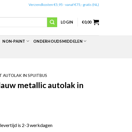
✔️
Verzendkosten €5,95 - vanaf €75,- gratis (NL)
LOGIN
€
0,00
NON-PAINT
ONDERHOUDSMIDDELEN
 AUTOLAK IN SPUITBUS
uw metallic autolak in
 levertijd is 2-3 werkdagen