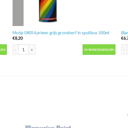
Motip 04054 primer grijs grondverf in spuitbus 500ml
Bla
€
8,20
€
6,
Motip 04054 primer grijs grondverf in spuitbus 500ml aantal
Bla
GEN
IN WINKELWAGEN