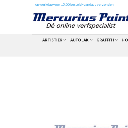
Skip
✔️
op werkdag voor 15:00 besteld=vandaag verzonden
to
content
ARTISTIEK
AUTOLAK
GRAFFITI
HO