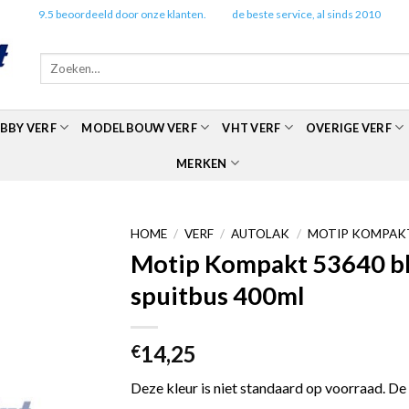
✔️
9.5 beoordeeld door onze klanten.
✔️
de beste service, al sinds 2010
Zoeken
naar:
BBY VERF
MODELBOUW VERF
VHT VERF
OVERIGE VERF
MERKEN
HOME
/
VERF
/
AUTOLAK
/
MOTIP KOMPAKT
Motip Kompakt 53640 bla
spuitbus 400ml
14,25
€
Deze kleur is niet standaard op voorraad. De