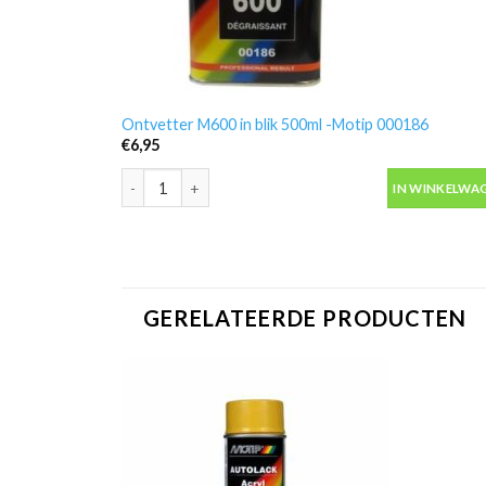
Ontvetter M600 in blik 500ml -Motip 000186
€
6,95
Ontvetter M600 in blik 500ml -Motip 000186 aantal
IN WINKELWA
GERELATEERDE PRODUCTEN