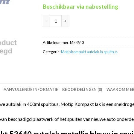
Beschikbaar via nabestelling
Motip Kompakt 53640 blauw metallic autolak 
Artikelnummer:
M53640
Categorie:
Motip kompakt autolak in spuitbus
AANVULLENDE INFORMATIE
BEOORDELINGEN (0)
WAAROM MERC
 autolak in 400ml spuitbus. Motip Kompakt lak is een sneldroge
van beschadigd plaatwerk of het spuiten van nieuwe auto onderdelen
 53640 autolak metallic blauw in spui