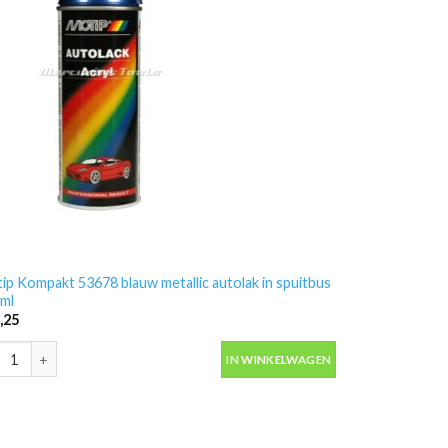
ip Kompakt 53678 blauw metallic autolak in spuitbus
ml
,25
ip Kompakt 53678 blauw metallic autolak in spuitbus 400ml aantal
IN WINKELWAGEN