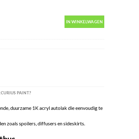
in spuitbus 400ml aantal
IN WINKELWAGEN
URIUS PAINT?
nde, duurzame 1K acryl autolak die eenvoudig te
 zoals spoilers, diffusers en sideskirts.
tbus