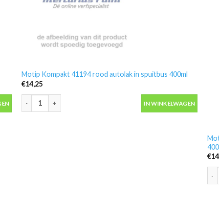
Motip Kompakt 41194 rood autolak in spuitbus 400ml
€
14,25
 aantal
Motip Kompakt 41194 rood autolak in spuitbus 400ml aantal
GEN
IN WINKELWAGEN
Mot
400
€
14
Mot