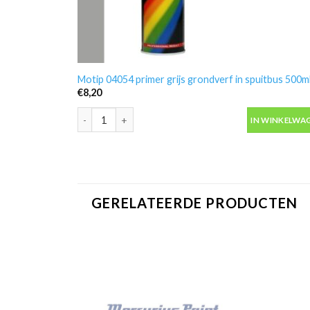
Motip 04054 primer grijs grondverf in spuitbus 500m
€
8,20
Motip 04054 primer grijs grondverf in spuitbus 500ml
IN WINKELWA
GERELATEERDE PRODUCTEN