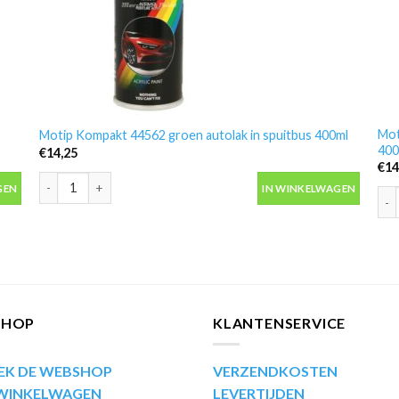
Mot
Motip Kompakt 44562 groen autolak in spuitbus 400ml
400
€
14,25
€
14
 aantal
Motip Kompakt 44562 groen autolak in spuitbus 400ml aantal
GEN
IN WINKELWAGEN
Mot
SHOP
KLANTENSERVICE
EK DE WEBSHOP
VERZENDKOSTEN
 WINKELWAGEN
LEVERTIJDEN