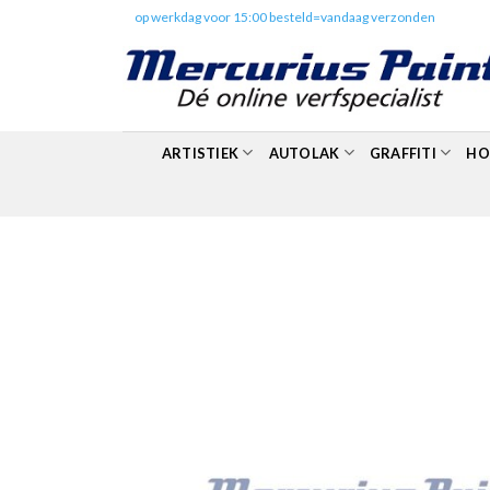
Skip
✔️
op werkdag voor 15:00 besteld=vandaag verzonden
to
content
ARTISTIEK
AUTOLAK
GRAFFITI
HO