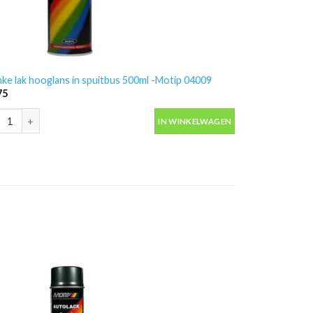
nke lak hooglans in spuitbus 500ml -Motip 04009
75
nke lak hooglans in spuitbus 500ml -Motip 04009 aantal
IN WINKELWAGEN