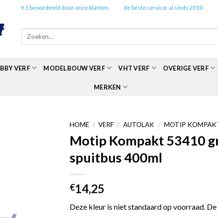
✔️
9.5 beoordeeld door onze klanten.
✔️
de beste service, al sinds 2010
Zoeken
naar:
BBY VERF
MODELBOUW VERF
VHT VERF
OVERIGE VERF
MERKEN
HOME
/
VERF
/
AUTOLAK
/
MOTIP KOMPAKT
Motip Kompakt 53410 gro
spuitbus 400ml
14,25
€
Deze kleur is niet standaard op voorraad. De