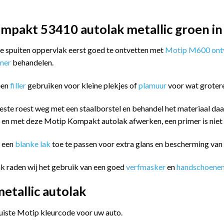
mpakt 53410 autolak metallic groen in
 te spuiten oppervlak eerst goed te ontvetten met
Motip M600 ontv
imer
behandelen.
een
filler
gebruiken voor kleine plekjes of
plamuur
voor wat groter
este roest weg met een staalborstel en behandel het materiaal da
n en met deze Motip Kompakt autolak afwerken, een primer is niet
m een
blanke lak
toe te passen voor extra glans en bescherming va
k raden wij het gebruik van een goed
verfmasker
en
handschoene
tallic autolak
juiste Motip kleurcode voor uw auto.