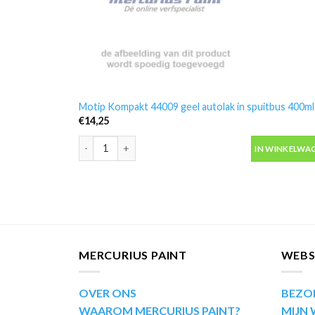
Motip Kompakt 44009 geel autolak in spuitbus 400ml
€
14,25
Motip Kompakt 44009 geel autolak in spuitbus 400ml
IN WINKELWA
MERCURIUS PAINT
WEB
OVER ONS
BEZO
WAAROM MERCURIUS PAINT?
MIJN