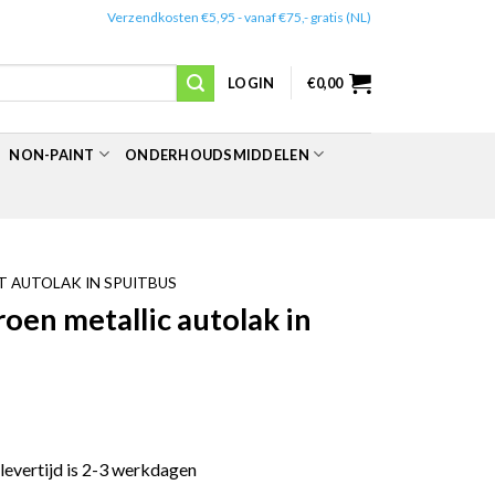
✔️
Verzendkosten €5,95 - vanaf €75,- gratis (NL)
LOGIN
€
0,00
NON-PAINT
ONDERHOUDSMIDDELEN
 AUTOLAK IN SPUITBUS
en metallic autolak in
 levertijd is 2-3 werkdagen