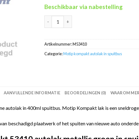
Beschikbaar via nabestelling
Motip Kompakt 53410 groen metallic autolak 
Artikelnummer:
M53410
Categorie:
Motip kompakt autolak in spuitbus
AANVULLENDE INFORMATIE
BEOORDELINGEN (0)
WAAROM MERC
 autolak in 400ml spuitbus. Motip Kompakt lak is een sneldrogen
van beschadigd plaatwerk of het spuiten van nieuwe auto onderdelen
 53410 autolak metallic groen in spui