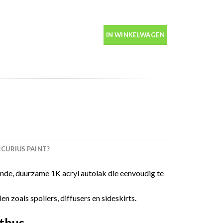
in spuitbus 400ml aantal
IN WINKELWAGEN
URIUS PAINT?
de, duurzame 1K acryl autolak die eenvoudig te
 zoals spoilers, diffusers en sideskirts.
tbus