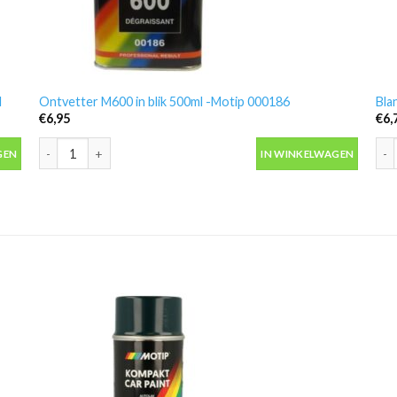
l
Ontvetter M600 in blik 500ml -Motip 000186
Bla
€
6,95
€
6,
 aantal
Ontvetter M600 in blik 500ml -Motip 000186 aantal
Bla
GEN
IN WINKELWAGEN