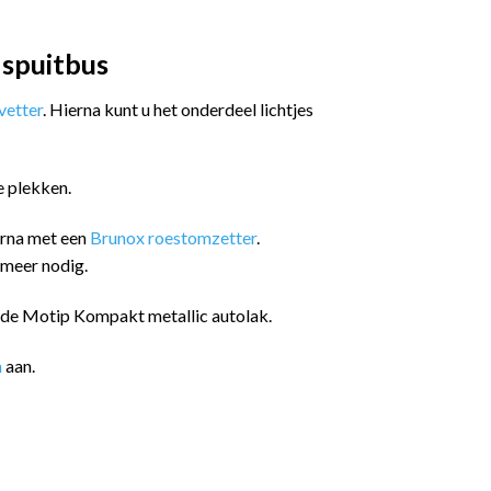
 spuitbus
etter
. Hierna kunt u het onderdeel lichtjes
e plekken.
arna met een
Brunox roestomzetter
.
 meer nodig.
n de Motip Kompakt metallic autolak.
n
aan.