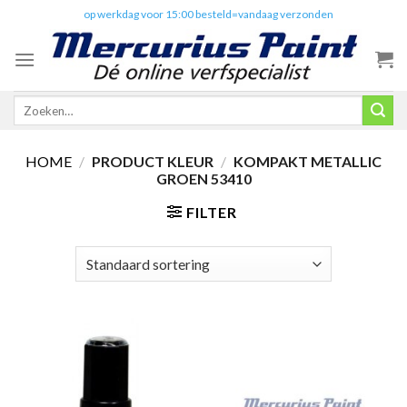
Skip
✔️
op werkdag voor 15:00 besteld=vandaag verzonden
to
content
Zoeken
naar:
HOME
/
PRODUCT KLEUR
/
KOMPAKT METALLIC
GROEN 53410
FILTER