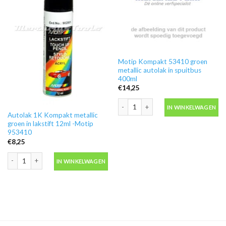
Motip Kompakt 53410 groen
metallic autolak in spuitbus
400ml
€
14,25
Motip Kompakt 53410 groen metallic a
IN WINKELWAGEN
Autolak 1K Kompakt metallic
groen in lakstift 12ml -Motip
953410
€
8,25
Autolak 1K Kompakt metallic groen in lakstift 12ml -Motip 953410 aantal
IN WINKELWAGEN