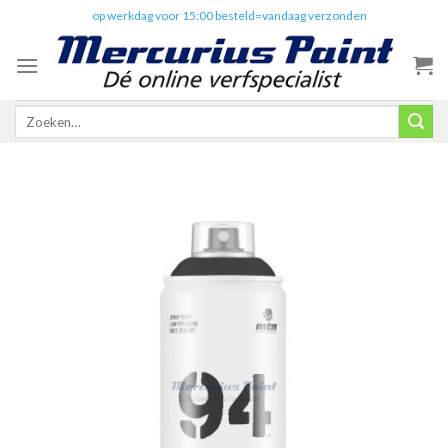
Skip
✔️
op werkdag voor 15:00 besteld=vandaag verzonden
to
content
Zoeken
naar: